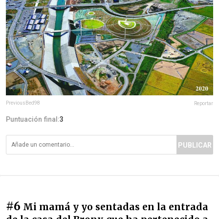
PreviousBed98
Reportar
Puntuación final:
3
PUBLICAR
#6
Mi mamá y yo sentadas en la entrada