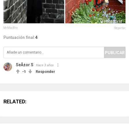
MrMacBro
Reportar
Puntuación final:
4
PUBLICAR
SeÃ±or S
Hace 3 años
-1
Responder
RELATED: