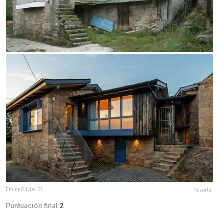
EmmaOlivia402
Reportar
Puntuación final:
2