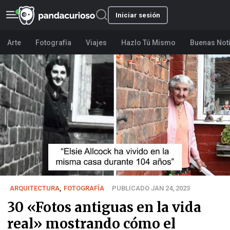
Iniciar sesión
Arte
Fotografía
Viajes
Hazlo Tú Mismo
Buenas Not
ARQUITECTURA
,
FOTOGRAFÍA
PUBLICADO JAN 24, 2023
30 «Fotos antiguas en la vida
real» mostrando cómo el