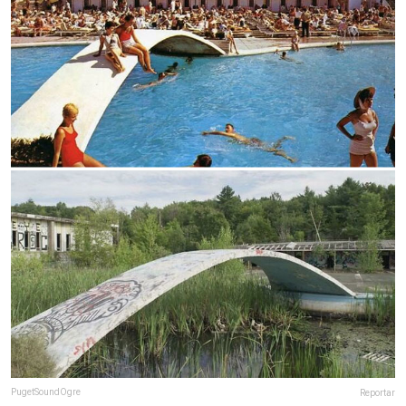
PugetSoundOgre
Reportar