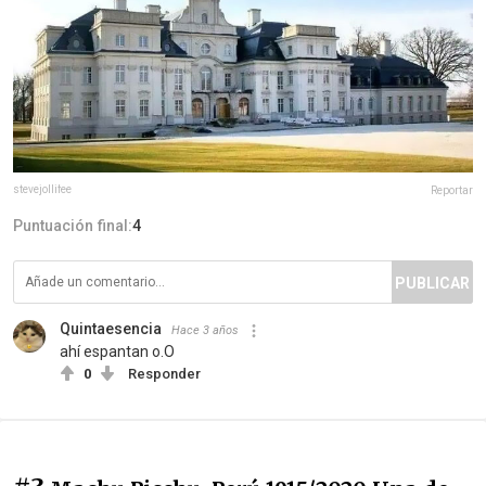
stevejollifee
Reportar
Puntuación final:
4
PUBLICAR
Quintaesencia
Hace 3 años
ahí espantan o.O
0
Responder