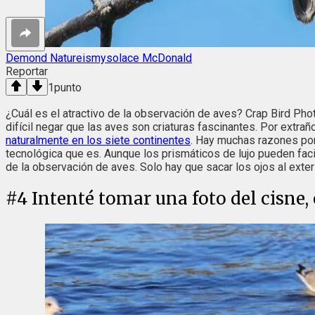
Demond Natureismysolace McDonald
Reportar
1
punto
¿Cuál es el atractivo de la observación de aves? Crap Bird Ph
difícil negar que las aves son criaturas fascinantes. Por extra
naturalmente en los siete continentes
. Hay muchas razones por
tecnológica que es. Aunque los prismáticos de lujo pueden facili
de la observación de aves. Solo hay que sacar los ojos al exte
#
4
Intenté tomar una foto del cisne,