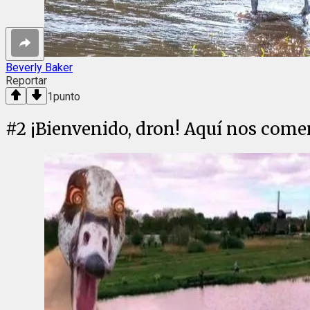
Beverly Baker
Reportar
1
punto
#
2
¡Bienvenido, dron! Aquí nos comem