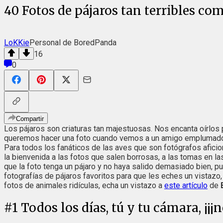
40 Fotos de pájaros tan terribles co
LoKKie
Personal de BoredPanda
16
0
Compartir
Los pájaros son criaturas tan majestuosas. Nos encanta oírlos 
queremos hacer una foto cuando vemos a un amigo emplumado po
Para todos los fanáticos de las aves que son fotógrafos aficio
la bienvenida a las fotos que salen borrosas, a las tomas en l
que la foto tenga un pájaro y no haya salido demasiado bien, 
fotografías de pájaros favoritos para que les eches un vistaz
fotos de animales ridículas, echa un vistazo a
este artículo
de
#
1
Todos los días, tú y tu cámara, ¡¡¡