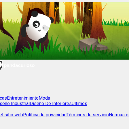
cas
Entretenimiento
Moda
seño Industrial
Diseño De Interiores
Últimos
l sitio web
Política de privacidad
Términos de servicio
Normas ed