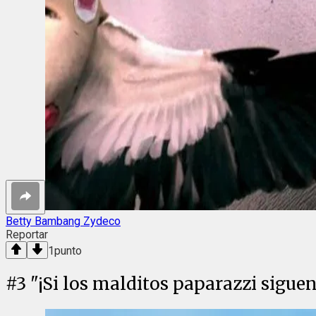
Betty Bambang Zydeco
Reportar
1
punto
#
3
"¡Si los malditos paparazzi sigue