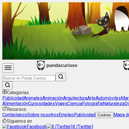
Categorías
Publicidad
Animales
Animación
Arquitectura
Arte
Automóviles
Mar
Alimentación
Curiosidades
Viajes
Ciencia
Fotografía
Naturaleza
Di
Recursos
Contáctanos
Sobre nosotros
Empleo
Publicidad
Mapa de
Cookies
Síguenos en
Facebook
X (Twitter)