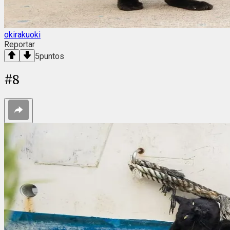
okirakuoki
Reportar
5
puntos
#
8