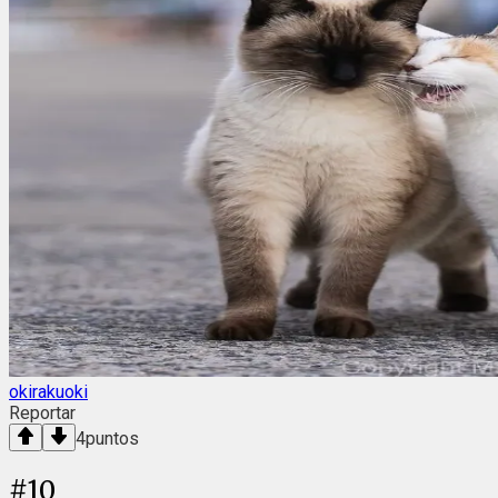
okirakuoki
Reportar
4
puntos
#
10