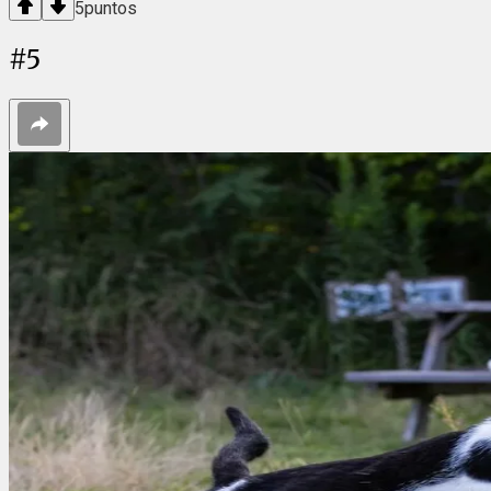
5
puntos
#
5