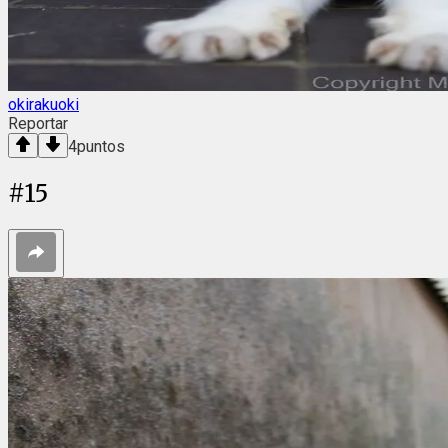
okirakuoki
Reportar
4
puntos
#
15