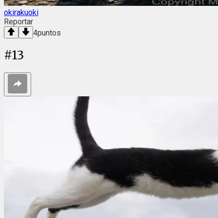
okirakuoki
Reportar
4
puntos
#
13