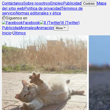
Contáctanos
Sobre nosotros
Empleo
Publicidad
Mapa
Cookies
del sitio web
Política de privacidad
Términos de
servicio
Normas editoriales y ética
Síguenos en
Facebook
X (Twitter)
Publicidad
Animales
Animación
More
Inicio
•
Últimos