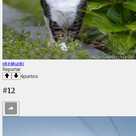
okirakuoki
Reportar
4
puntos
#
12