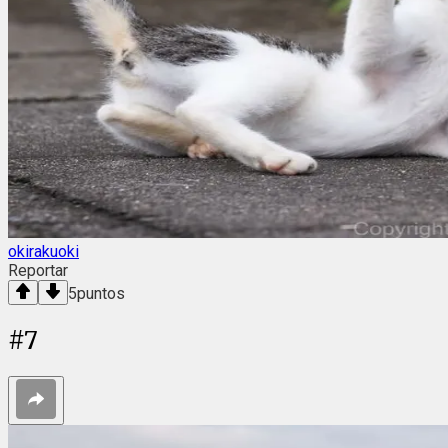
okirakuoki
Reportar
5
puntos
#
7