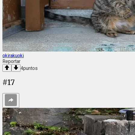
okirakuoki
Reportar
4
puntos
#
17