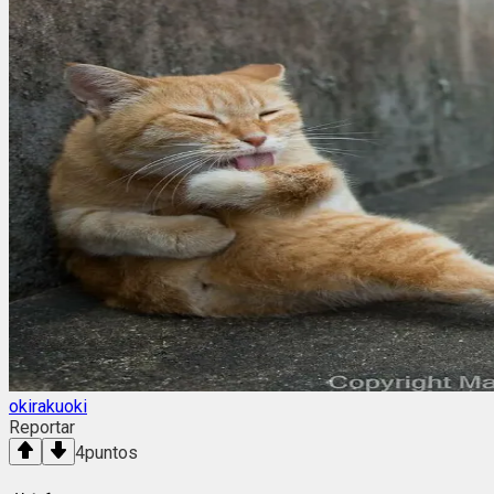
okirakuoki
Reportar
4
puntos