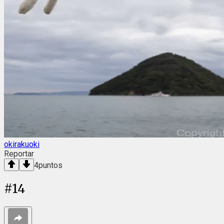
okirakuoki
Reportar
4
puntos
#
14