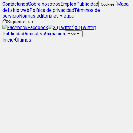
Contáctanos
Sobre nosotros
Empleo
Publicidad
Mapa
Cookies
del sitio web
Política de privacidad
Términos de
servicio
Normas editoriales y ética
Síguenos en
Facebook
X (Twitter)
Publicidad
Animales
Animación
More
Inicio
•
Últimos