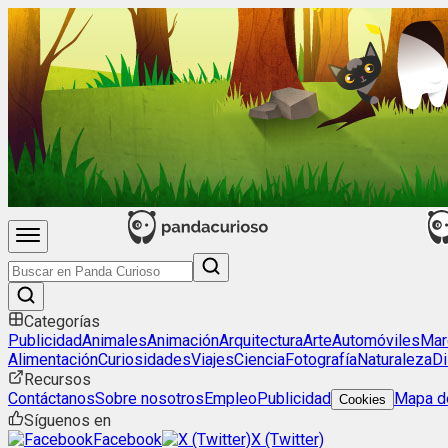
Categorías
Publicidad
Animales
Animación
Arquitectura
Arte
Automóviles
Mar
Alimentación
Curiosidades
Viajes
Ciencia
Fotografía
Naturaleza
Di
Recursos
Contáctanos
Sobre nosotros
Empleo
Publicidad
Mapa de
Cookies
Síguenos en
Facebook
X (Twitter)