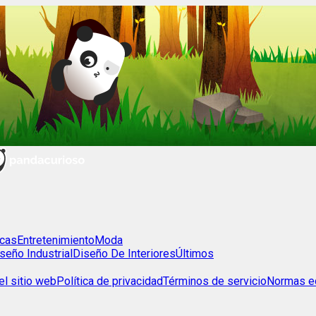
cas
Entretenimiento
Moda
seño Industrial
Diseño De Interiores
Últimos
l sitio web
Política de privacidad
Términos de servicio
Normas ed