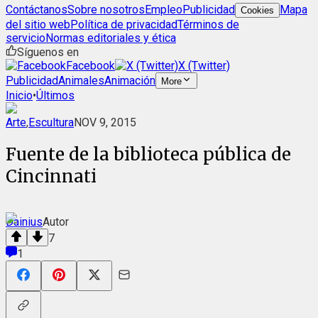
Contáctanos
Sobre nosotros
Empleo
Publicidad
Mapa
Cookies
del sitio web
Política de privacidad
Términos de
servicio
Normas editoriales y ética
Síguenos en
Facebook
X (Twitter)
Publicidad
Animales
Animación
More
Inicio
•
Últimos
Arte
,
Escultura
NOV 9, 2015
Fuente de la biblioteca pública de
Cincinnati
Dainius
Autor
7
1