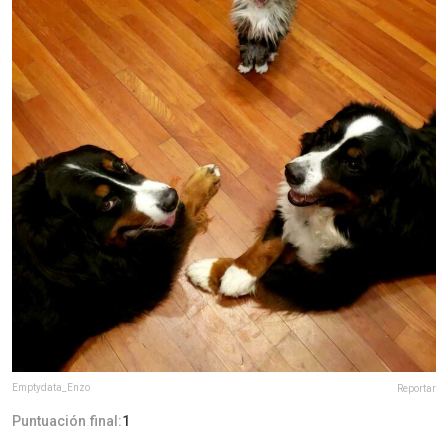
Emptydata_Enzo
Reportar
Puntuación final:
1