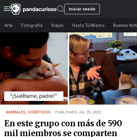
Iniciar sesión
Arte
Fotografía
Viajes
Hazlo Tú Mismo
Buenas Not
ANIMALES
,
DIVERTIDOS
PUBLICADO JUL 25, 2022
En este grupo con más de 590
mil miembros se comparten