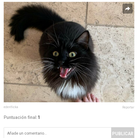
edenflicka
Reportar
Puntuación final:
1
PUBLICAR