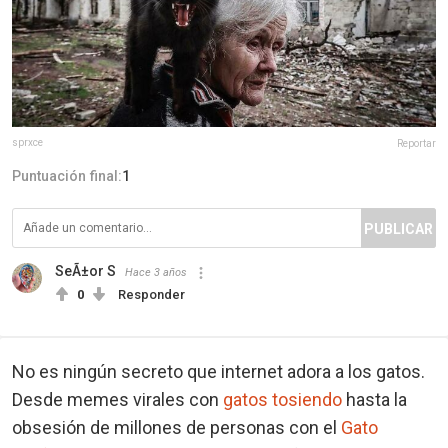
sprxce
Reportar
Puntuación final:
1
PUBLICAR
SeÃ±or S
Hace 3 años
0
Responder
No es ningún secreto que internet adora a los gatos.
Desde memes virales con
gatos tosiendo
hasta la
obsesión de millones de personas con el
Gato