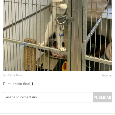
SendGarlicBread
Reportar
Puntuación final:
1
PUBLICAR