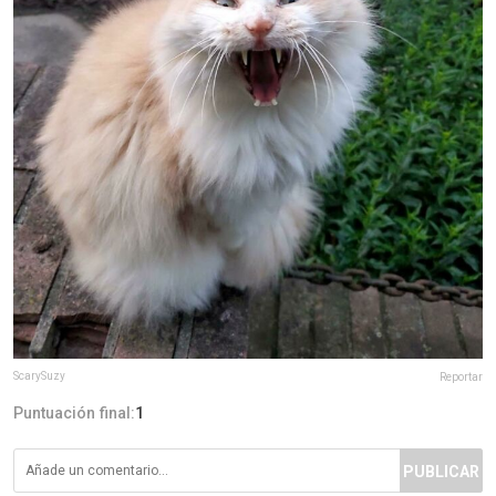
ScarySuzy
Reportar
Puntuación final:
1
PUBLICAR