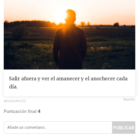
Salir afuera y ver el amanecer y el anochecer cada
día.
Reportar
devinlucifer222
Puntuación final:
4
PUBLICAR