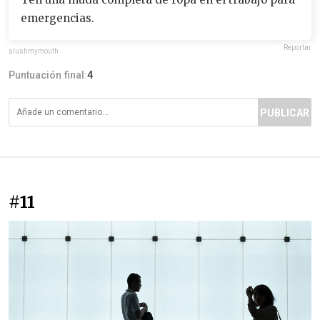
emergencias.
Reportar
slushmymouth
Puntuación final:
4
PUBLICAR
#11