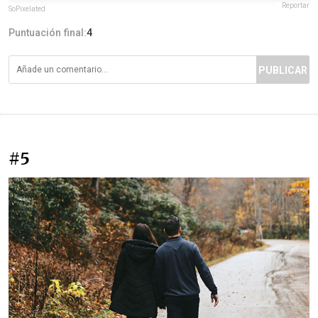
Reportar
SoPixelated
Puntuación final:
4
PUBLICAR
#5