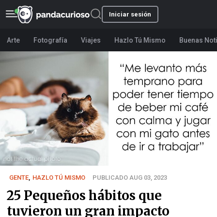
Iniciar sesión
Arte
Fotografía
Viajes
Hazlo Tú Mismo
Buenas Not
GENTE
,
HAZLO TÚ MISMO
PUBLICADO AUG 03, 2023
25 Pequeños hábitos que
tuvieron un gran impacto