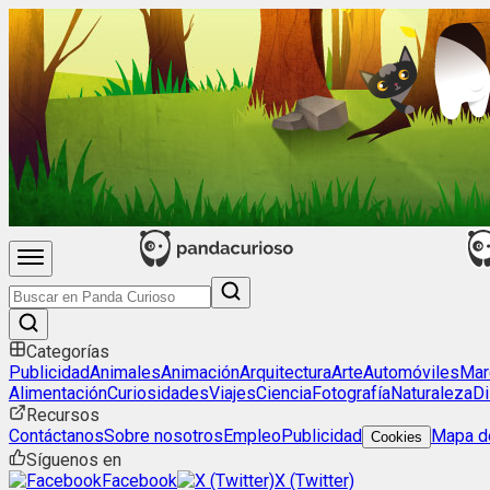
Categorías
Publicidad
Animales
Animación
Arquitectura
Arte
Automóviles
Mar
Alimentación
Curiosidades
Viajes
Ciencia
Fotografía
Naturaleza
Di
Recursos
Contáctanos
Sobre nosotros
Empleo
Publicidad
Mapa de
Cookies
Síguenos en
Facebook
X (Twitter)