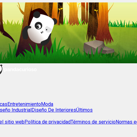
cas
Entretenimiento
Moda
seño Industrial
Diseño De Interiores
Últimos
l sitio web
Política de privacidad
Términos de servicio
Normas ed