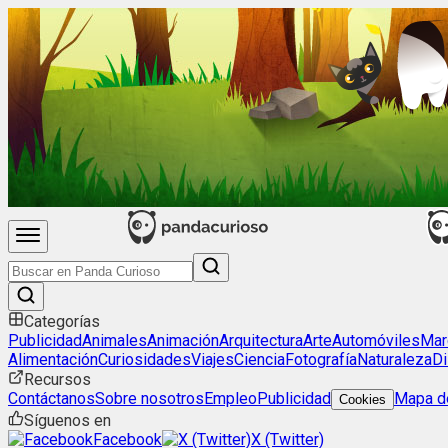
Categorías
Publicidad
Animales
Animación
Arquitectura
Arte
Automóviles
Mar
Alimentación
Curiosidades
Viajes
Ciencia
Fotografía
Naturaleza
Di
Recursos
Contáctanos
Sobre nosotros
Empleo
Publicidad
Mapa de
Cookies
Síguenos en
Facebook
X (Twitter)