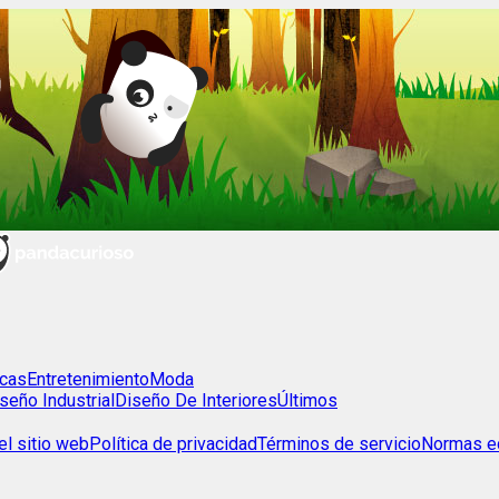
cas
Entretenimiento
Moda
seño Industrial
Diseño De Interiores
Últimos
l sitio web
Política de privacidad
Términos de servicio
Normas ed