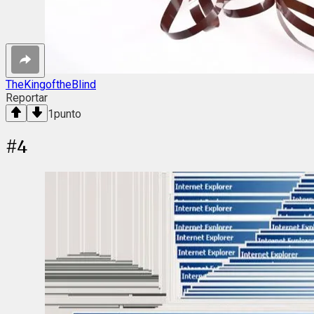
TheKingoftheBlind
Reportar
1
punto
#
4