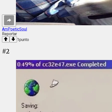
AmPoeticSoul
Reportar
1
punto
#
2