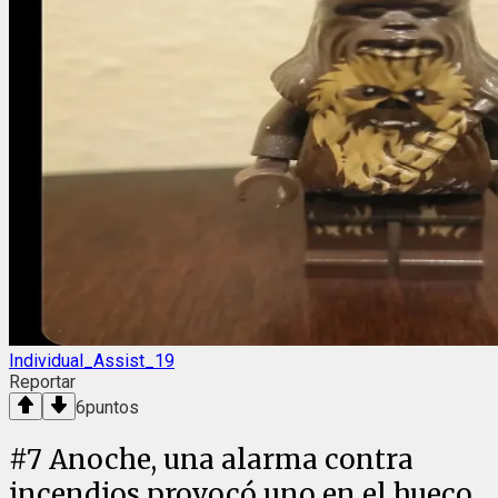
Individual_Assist_19
Reportar
6
puntos
#
7
Anoche, una alarma contra
incendios provocó uno en el hueco