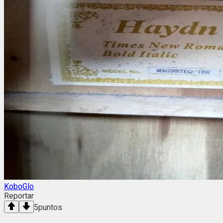
KoboGlo
Reportar
5
puntos