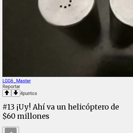
LGG6_Master
Reportar
4
puntos
#
13
¡Uy! Ahí va un helicóptero de
$60 millones