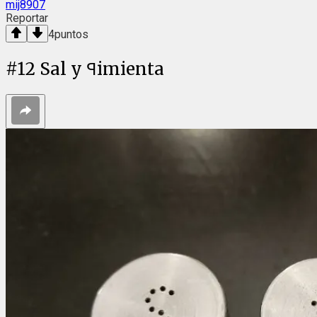
mij8907
Reportar
4
puntos
#
12
Sal y ꟼimienta