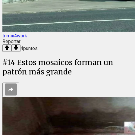
trimix4work
Reportar
4
puntos
#
14
Estos mosaicos forman un
patrón más grande