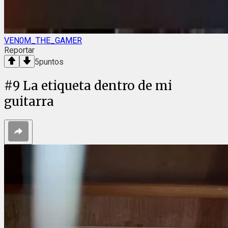
VEN0M_THE_GAMER
Reportar
5
puntos
#
9
La etiqueta dentro de mi
guitarra