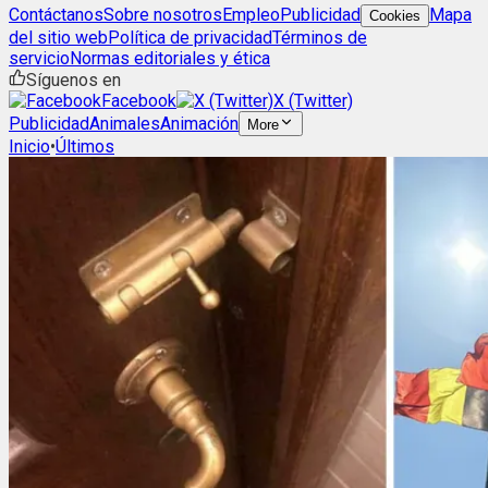
Contáctanos
Sobre nosotros
Empleo
Publicidad
Mapa
Cookies
del sitio web
Política de privacidad
Términos de
servicio
Normas editoriales y ética
Síguenos en
Facebook
X (Twitter)
Publicidad
Animales
Animación
More
Inicio
•
Últimos