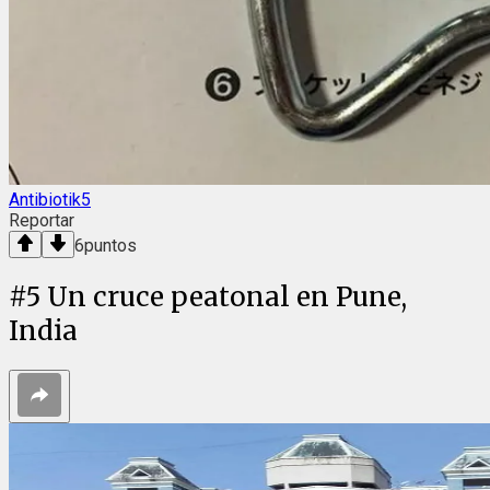
Antibiotik5
Reportar
6
puntos
#
5
Un cruce peatonal en Pune,
India