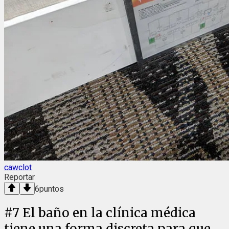
cawclot
Reportar
6
puntos
#
7
El baño en la clínica médica
tiene una forma discreta para que