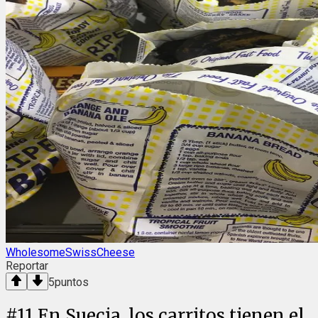
WholesomeSwissCheese
Reportar
5
puntos
#
11
En Suecia, los carritos tienen el