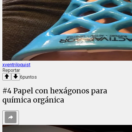
xventriloquist
Reportar
6
puntos
#
4
Papel con hexágonos para
química orgánica