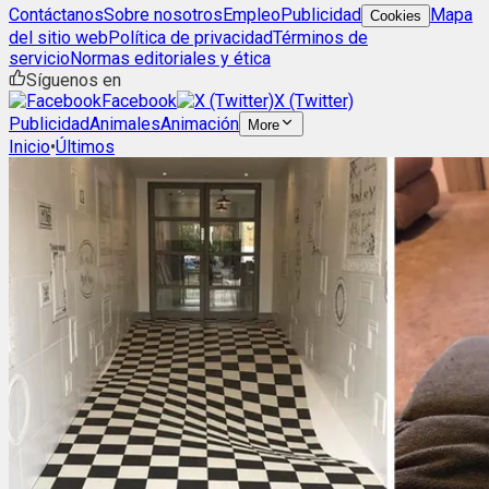
Contáctanos
Sobre nosotros
Empleo
Publicidad
Mapa
Cookies
del sitio web
Política de privacidad
Términos de
servicio
Normas editoriales y ética
Síguenos en
Facebook
X (Twitter)
Publicidad
Animales
Animación
More
Inicio
•
Últimos