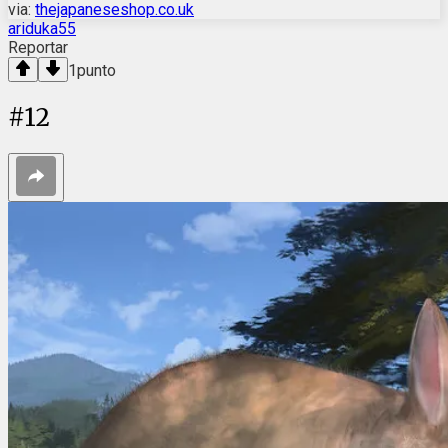
via:
thejapaneseshop.co.uk
ariduka55
Reportar
1
punto
#
12