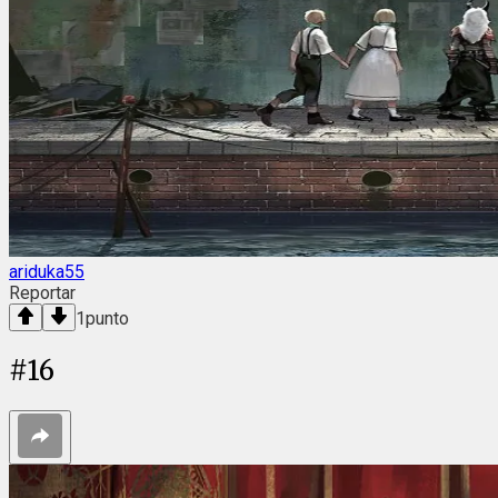
ariduka55
Reportar
1
punto
#
16