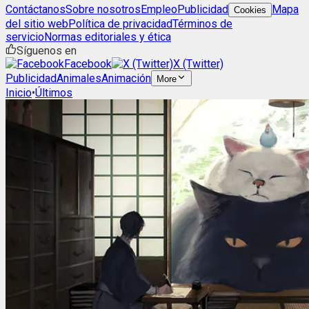
Contáctanos
Sobre nosotros
Empleo
Publicidad
Mapa
Cookies
del sitio web
Política de privacidad
Términos de
servicio
Normas editoriales y ética
Síguenos en
Facebook
X (Twitter)
Publicidad
Animales
Animación
More
Inicio
•
Últimos