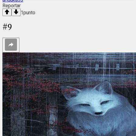
Reportar
1
punto
#
9