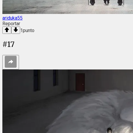
ariduka55
Reportar
1
punto
#
17