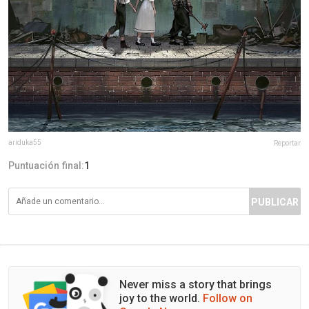
ariduka55
Reportar
Puntuación final:
1
PUBLICAR
Never miss a story that brings
joy to the world.
Follow on