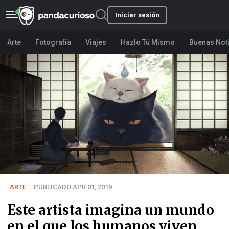
Iniciar sesión
Arte
Fotografía
Viajes
Hazlo Tú Mismo
Buenas Not
ARTE
PUBLICADO APR 01, 2019
Este artista imagina un mundo
en el que los humanos viven