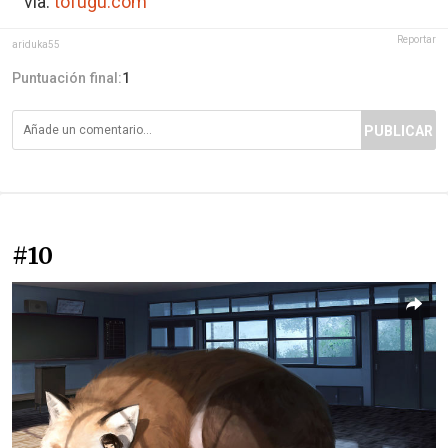
via:
tofugu.com
Reportar
ariduka55
Puntuación final:
1
PUBLICAR
#10