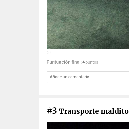
gujii
Puntuación final:
4
puntos
#3
Transporte maldito