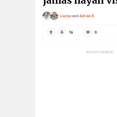
jamás hayan vi
Liucija
and
Adrián R.
16
0
ADVERTISEMENT