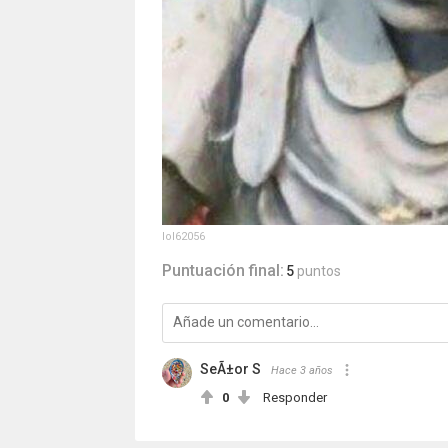
lol62056
Puntuación final:
5
puntos
SeÃ±or S
Hace 3 años
0
Responder