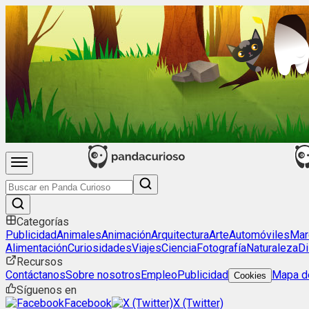
Categorías
Publicidad
Animales
Animación
Arquitectura
Arte
Automóviles
Mar
Alimentación
Curiosidades
Viajes
Ciencia
Fotografía
Naturaleza
Di
Recursos
Contáctanos
Sobre nosotros
Empleo
Publicidad
Mapa de
Cookies
Síguenos en
Facebook
X (Twitter)