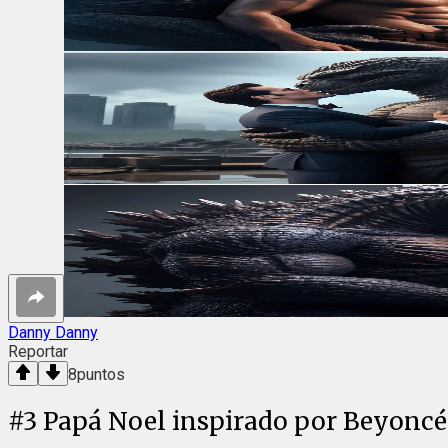
Danny Danny
Reportar
8
puntos
#
3
Papá Noel inspirado por Beyoncé