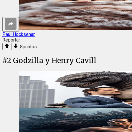
Paul Hocksenar
Reportar
8
puntos
#
2
Godzilla y Henry Cavill