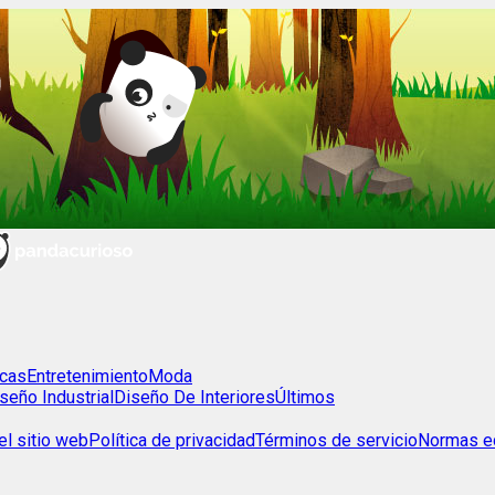
cas
Entretenimiento
Moda
seño Industrial
Diseño De Interiores
Últimos
l sitio web
Política de privacidad
Términos de servicio
Normas ed