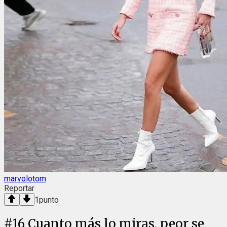
marvolotom
Reportar
1
punto
#
16
Cuanto más lo miras, peor se