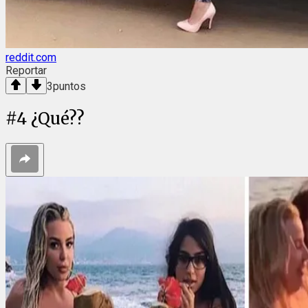
reddit.com
Reportar
3
puntos
#
4
¿Qué??