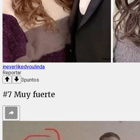
ineverlikedyoulinda
Reportar
3
puntos
#
7
Muy fuerte