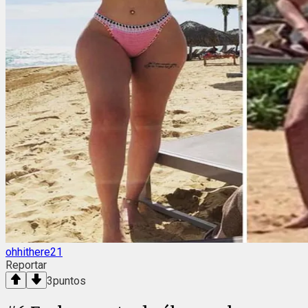
ohhithere21
Reportar
3
puntos