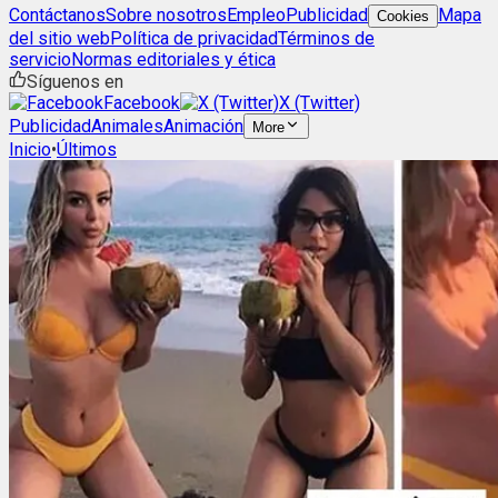
Contáctanos
Sobre nosotros
Empleo
Publicidad
Mapa
Cookies
del sitio web
Política de privacidad
Términos de
servicio
Normas editoriales y ética
Síguenos en
Facebook
X (Twitter)
Publicidad
Animales
Animación
More
Inicio
•
Últimos