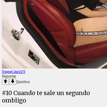
SweetJazz25
Reportar
2
puntos
#
10
Cuando te sale un segundo
ombligo