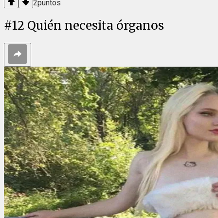
2
puntos
#
12
Quién necesita órganos