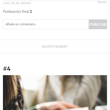
Reportar
DONT_PM_ME_BREASTS
Puntuación final:
2
PUBLICAR
ADVERTISEMENT
#4