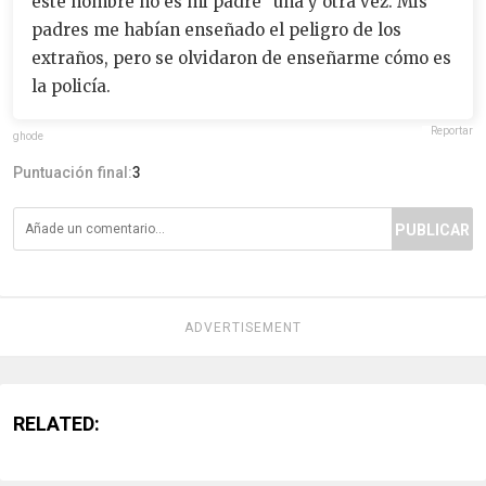
este hombre no es mi padre" una y otra vez. Mis
padres me habían enseñado el peligro de los
extraños, pero se olvidaron de enseñarme cómo es
la policía.
Reportar
ghode
Puntuación final:
3
PUBLICAR
ADVERTISEMENT
RELATED: