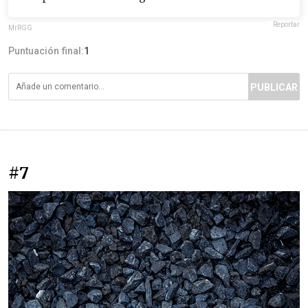
Reportar
MrRGG
Puntuación final:
1
PUBLICAR
#7