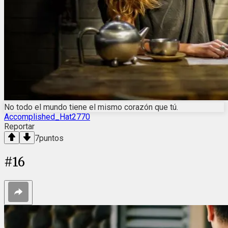
No todo el mundo tiene el mismo corazón que tú.
Accomplished_Hat2770
Reportar
7
puntos
#
16