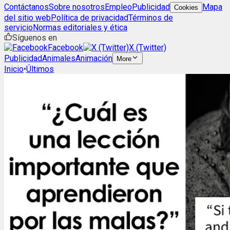
Contáctanos
Sobre nosotros
Empleo
Publicidad
Mapa
Cookies
del sitio web
Política de privacidad
Términos de
servicio
Normas editoriales y ética
Síguenos en
Facebook
X (Twitter)
Publicidad
Animales
Animación
More
Inicio
•
Últimos