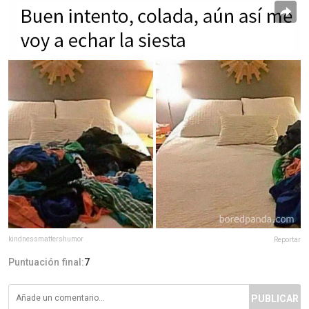
kindnessmattershumor
Reportar
Puntuación final:
7
PUBLICAR