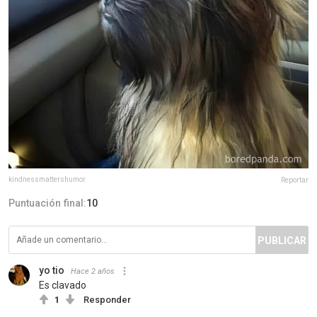
kindnessmattershumor
Reportar
Puntuación final:
10
PUBLICAR
yo tio
Hace 2 años
Es clavado
1
Responder