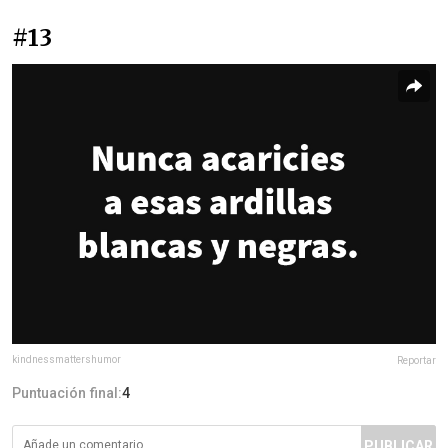
#13
kindnessmattershumor
Reportar
Puntuación final:
4
PUBLICAR