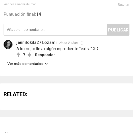
kindnessmattershumor
Reportar
Puntuación final:
14
PUBLICAR
jennilokita27 Lozami
Hace 2 años
A lo mejor lleva algún ingrediente "extra" XD
7
Responder
Ver más comentarios
RELATED: