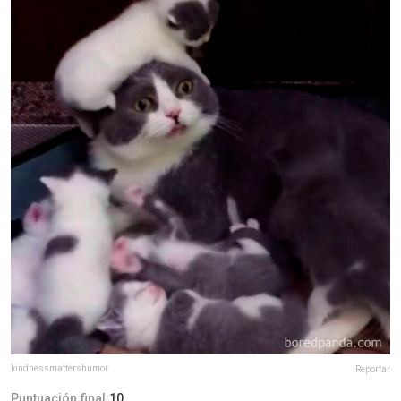
kindnessmattershumor
Reportar
Puntuación final:
10