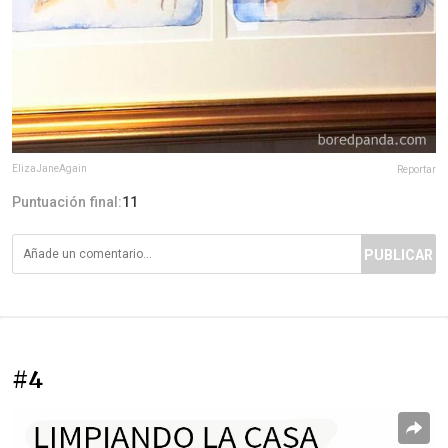
ElizaJaneAgain
Reportar
Puntuación final:
11
PUBLICAR
#4