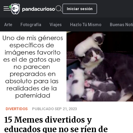
Iniciar sesión
Arte
Fotografía
Viajes
Hazlo Tú Mismo
Buenas Not
DIVERTIDOS
PUBLICADO SEP 21, 2023
15 Memes divertidos y
educados que no se ríen de