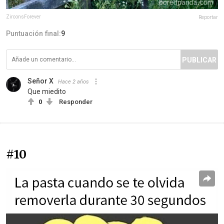
ZirconsForever
Reportar
Puntuación final:
9
PUBLICAR
Señor X
Hace 2 años
Que miedito
0
Responder
#10