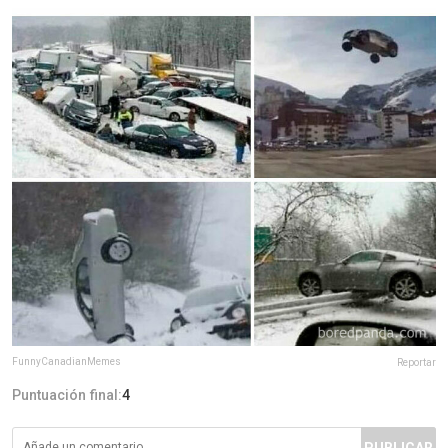
FunnyCanadianMemes
Reportar
Puntuación final:
4
PUBLICAR