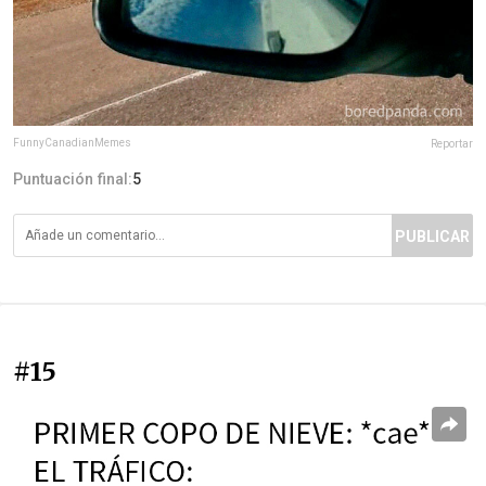
FunnyCanadianMemes
Reportar
Puntuación final:
5
PUBLICAR
#15