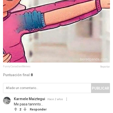
FunnyCanadianMemes
Reportar
Puntuación final:
8
PUBLICAR
Karmele Maiztegui
Hace 2 años
Me pasa tannnto...
2
Responder