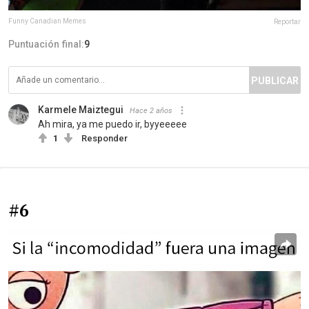
Funny Canadian Memes
Reportar
Puntuación final:
9
PUBLICAR
Karmele Maiztegui
Hace 2 años
Ah mira, ya me puedo ir, byyeeeee
1
Responder
#6