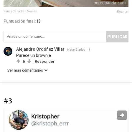
Funny Canadian Memes
Reportar
Puntuación final:
13
PUBLICAR
Alejandro Ordóñez Villar
Hace 2 años
Parece un brownie
6
Responder
Ver más comentarios
#3