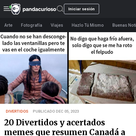
Iniciar sesión
Arte
Fotografía
Viajes
Hazlo Tú Mismo
Buenas Not
DIVERTIDOS
PUBLICADO DEC 05, 2023
20 Divertidos y acertados
memes que resumen Canadá a