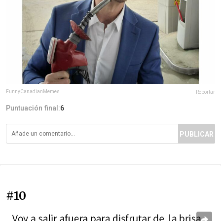
FunnyCanadianMemes
Reportar
Puntuación final:
6
PUBLICAR
#10