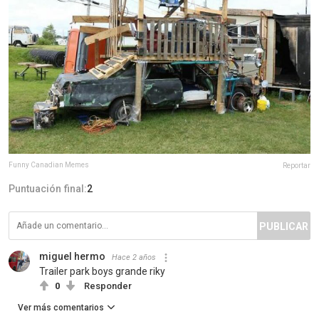
Funny Canadian Memes
Reportar
Puntuación final:
2
PUBLICAR
miguel hermo
Hace 2 años
Trailer park boys grande riky
0
Responder
Ver más comentarios