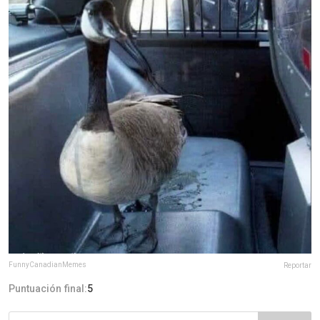
FunnyCanadianMemes
Reportar
Puntuación final:
5