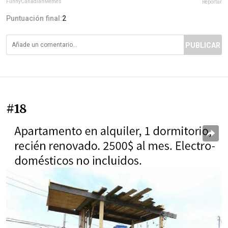
FunnyCanadianMemes
Reportar
Puntuación final:
2
PUBLICAR
#18