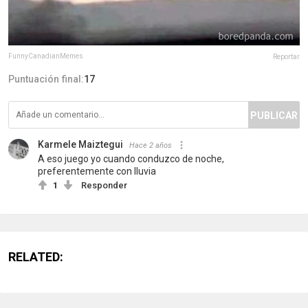
FunnyCanadianMemes
Reportar
Puntuación final:
17
PUBLICAR
Karmele Maiztegui
Hace 2 años
A eso juego yo cuando conduzco de noche,
preferentemente con lluvia
1
Responder
RELATED: