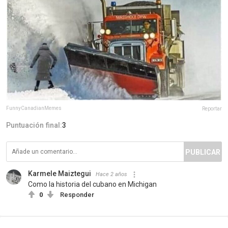
FunnyCanadianMemes
Reportar
Puntuación final:
3
PUBLICAR
Karmele Maiztegui
Hace 2 años
Como la historia del cubano en Michigan
0
Responder