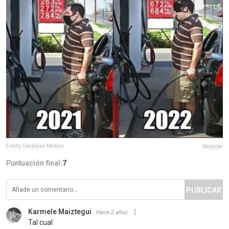
Funny Canadian Memes
Reportar
Puntuación final:
7
PUBLICAR
Karmele Maiztegui
Hace 2 años
Tal cual