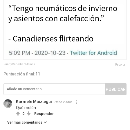
FunnyCanadianMemes
Reportar
Puntuación final:
11
PUBLICAR
Karmele Maiztegui
Hace 2 años
Qué molón
0
Responder
Ver más comentarios