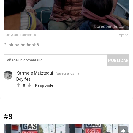
FunnyCanadianMemes
Reportar
Puntuación final:
8
PUBLICAR
Karmele Maiztegui
Hace 2 años
Doy fes
0
Responder
#8