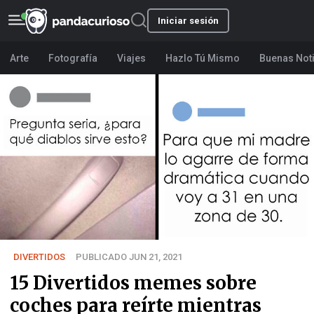
Iniciar sesión
Arte
Fotografía
Viajes
Hazlo Tú Mismo
Buenas Not
DIVERTIDOS
PUBLICADO JUN 21, 2021
15 Divertidos memes sobre
coches para reírte mientras