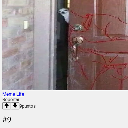
Meme Life
Reportar
9
puntos
#
9