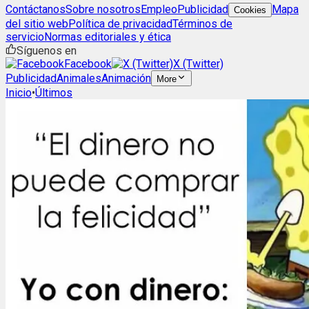
Contáctanos
Sobre nosotros
Empleo
Publicidad
Mapa
Cookies
del sitio web
Política de privacidad
Términos de
servicio
Normas editoriales y ética
Síguenos en
Facebook
X (Twitter)
Publicidad
Animales
Animación
More
Inicio
•
Últimos