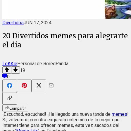
Divertidos
JUN 17, 2024
20 Divertidos memes para alegrarte
el día
LoKKie
Personal de BoredPanda
19
0
Compartir
¡Escuchad, escuchad! ¡Ha llegado una nueva tanda de
memes
!
Sí, volvemos con otra exquisita colección de lo mejor que
Internet tiene para ofrecer: memes, esta vez sacados del
grupo '
Meme Life
’ en Facebook.