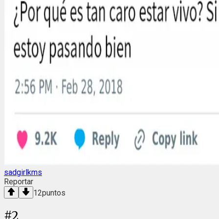
sadgirlkms
Reportar
12
puntos
#
2