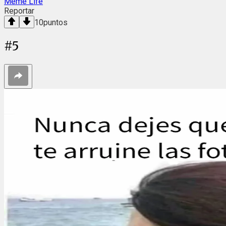
Meme Life
Reportar
10
puntos
#
5