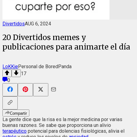
Divertidos
AUG 6, 2024
20 Divertidos memes y
publicaciones para animarte el día
LoKKie
Personal de BoredPanda
17
0
Compartir
La gente dice que la risa es la mejor medicina por varias
buenas razones. Se sabe que proporciona un alivio
terapéutico
potencial para dolencias fisiológicas, alivia el
estrés
y reduce los niveles de
ansiedad
.