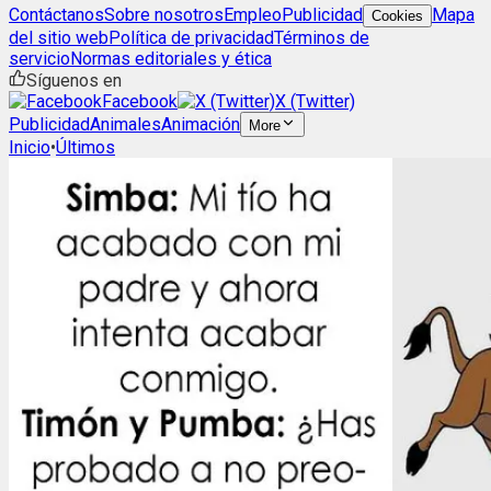
Contáctanos
Sobre nosotros
Empleo
Publicidad
Mapa
Cookies
del sitio web
Política de privacidad
Términos de
servicio
Normas editoriales y ética
Síguenos en
Facebook
X (Twitter)
Publicidad
Animales
Animación
More
Inicio
•
Últimos