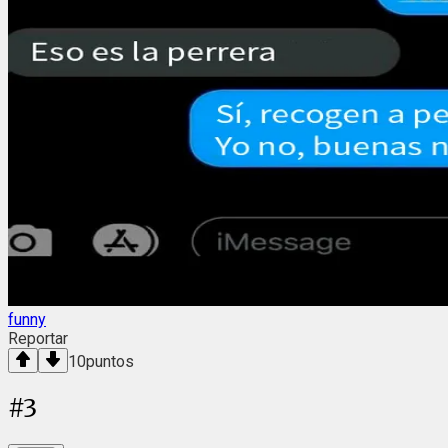
funny
Reportar
10
puntos
#
3