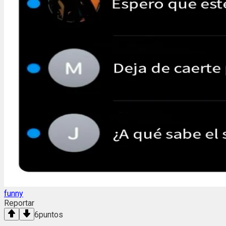
funny
Reportar
6
puntos