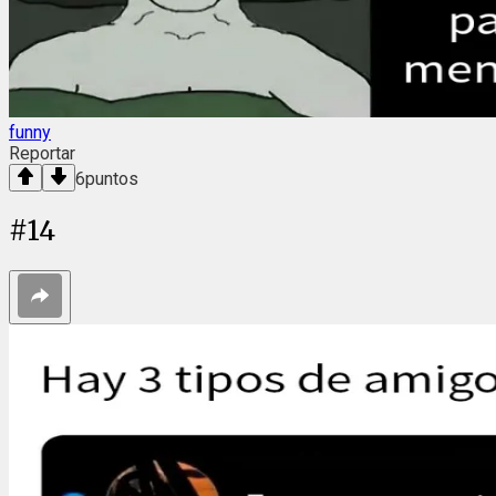
funny
Reportar
6
puntos
#
14