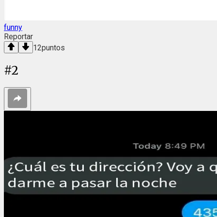
funny
Reportar
12
puntos
#
2