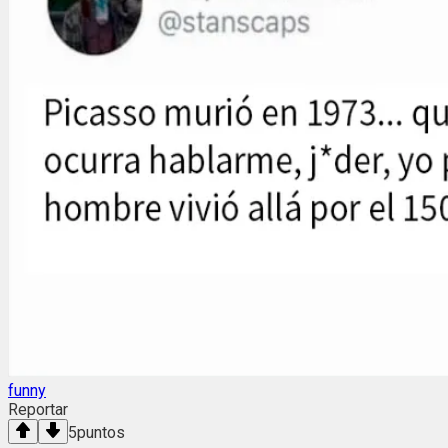
funny
Reportar
5
puntos