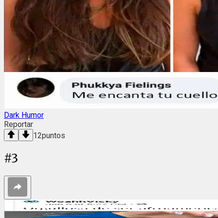
Dark Humor
Reportar
12
puntos
#
3