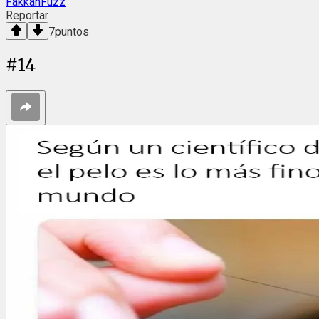
FakkahFuzz
Reportar
7
puntos
#
14