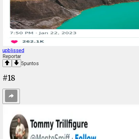
upblissed
Reportar
5
puntos
#
18