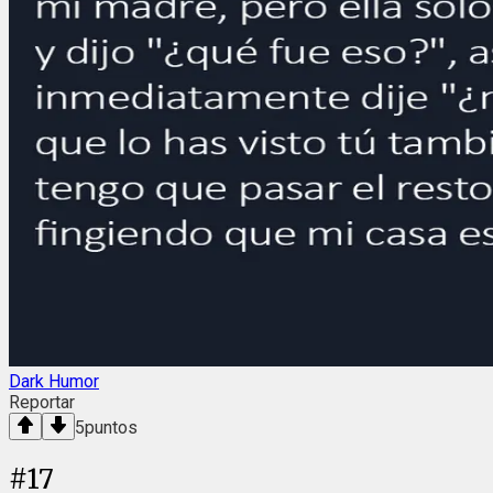
Dark Humor
Reportar
5
puntos
#
17