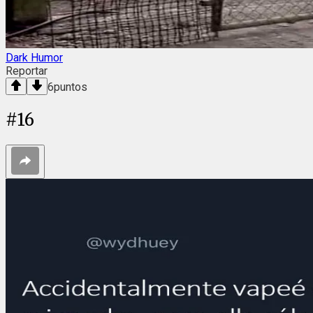
Dark Humor
Reportar
6
puntos
#
16