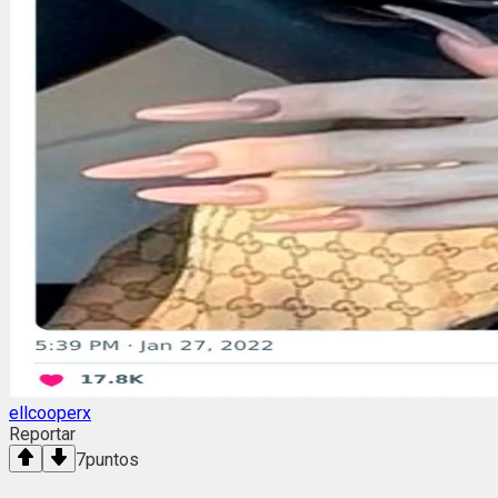
ellcooperx
Reportar
7
puntos