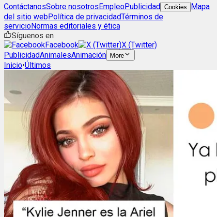
Contáctanos
Sobre nosotros
Empleo
Publicidad
Mapa
Cookies
del sitio web
Política de privacidad
Términos de
servicio
Normas editoriales y ética
Síguenos en
Facebook
X (Twitter)
Publicidad
Animales
Animación
More
Inicio
•
Últimos