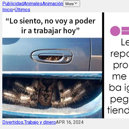
Publicidad
Animales
Animación
More
Inicio
•
Últimos
Divertidos
,
Trabajo y dinero
APR 16, 2024