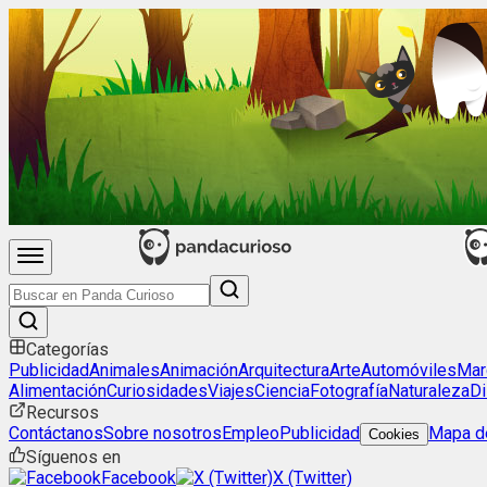
Categorías
Publicidad
Animales
Animación
Arquitectura
Arte
Automóviles
Mar
Alimentación
Curiosidades
Viajes
Ciencia
Fotografía
Naturaleza
Di
Recursos
Contáctanos
Sobre nosotros
Empleo
Publicidad
Mapa de
Cookies
Síguenos en
Facebook
X (Twitter)