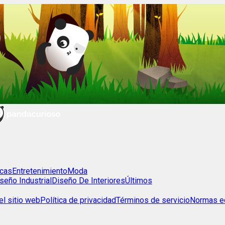
cas
Entretenimiento
Moda
seño Industrial
Diseño De Interiores
Últimos
l sitio web
Política de privacidad
Términos de servicio
Normas ed