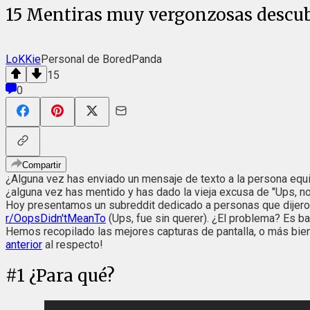
15 Mentiras muy vergonzosas descub
LoKKie
Personal de BoredPanda
15
0
Compartir
¿Alguna vez has enviado un mensaje de texto a la persona equ
¿alguna vez has mentido y has dado la vieja excusa de "Ups, no f
Hoy presentamos un subreddit dedicado a personas que dijeron
r/OopsDidn'tMeanTo
(Ups, fue sin querer). ¿El problema? Es b
Hemos recopilado las mejores capturas de pantalla, o más bie
anterior
al respecto!
#
1
¿Para qué?