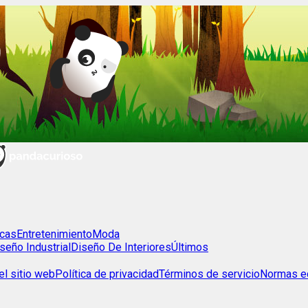
cas
Entretenimiento
Moda
seño Industrial
Diseño De Interiores
Últimos
l sitio web
Política de privacidad
Términos de servicio
Normas ed