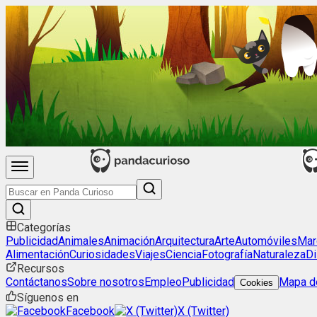
Categorías
Publicidad
Animales
Animación
Arquitectura
Arte
Automóviles
Mar
Alimentación
Curiosidades
Viajes
Ciencia
Fotografía
Naturaleza
Di
Recursos
Contáctanos
Sobre nosotros
Empleo
Publicidad
Mapa de
Cookies
Síguenos en
Facebook
X (Twitter)