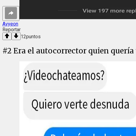
Avyeon
Reportar
12
puntos
#
2
Era el autocorrector quien quería