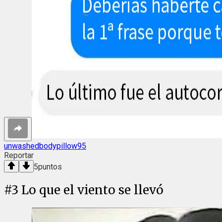
unwashedbodypillow95
Reportar
5
puntos
#
3
Lo que el viento se llevó