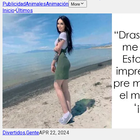
Publicidad
Animales
Animación
More
Inicio
•
Últimos
Divertidos
,
Gente
APR 22, 2024