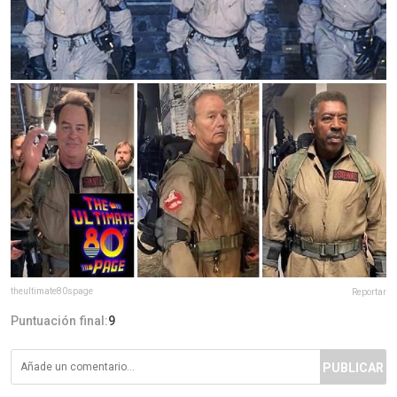
theultimate80spage
Reportar
Puntuación final:
9
PUBLICAR