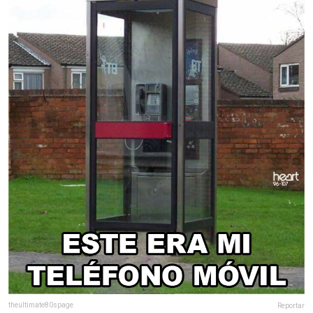
theultimate80spage
Reportar