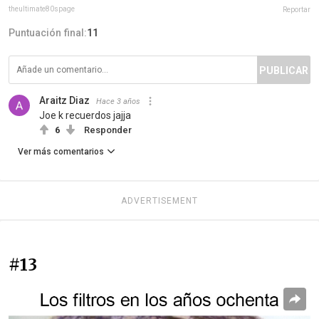
theultimate80spage
Reportar
Puntuación final:
11
PUBLICAR
Araitz Diaz
Hace 3 años
Joe k recuerdos jajja
6
Responder
Ver más comentarios
ADVERTISEMENT
#13