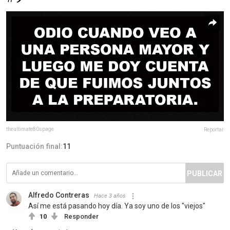
theultimate80spage
Reportar
Puntuación final:
11
PUBLICAR
Alfredo Contreras
Hace 3 años
Así me está pasando hoy día. Ya soy uno de los "viejos"
10
Responder