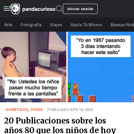
Iniciar sesión
Arte
Fotografía
Viajes
Hazlo Tú Mismo
Buenas Not
DIVERTIDOS
,
OTROS
PUBLICADO APR 14, 2023
20 Publicaciones sobre los
años 80 que los niños de hoy