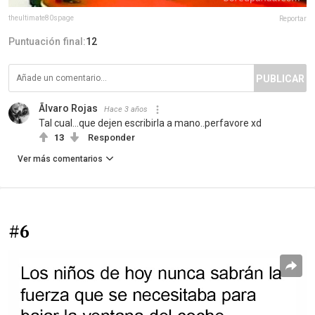
theultimate80spage
Reportar
Puntuación final:
12
PUBLICAR
Ãlvaro Rojas
Hace 3 años
Tal cual...que dejen escribirla a mano..perfavore xd
13
Responder
Ver más comentarios
#6