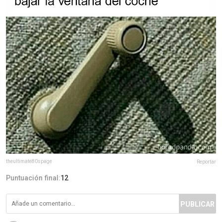
theultimate80spage
Reportar
Puntuación final:
12
PUBLICAR