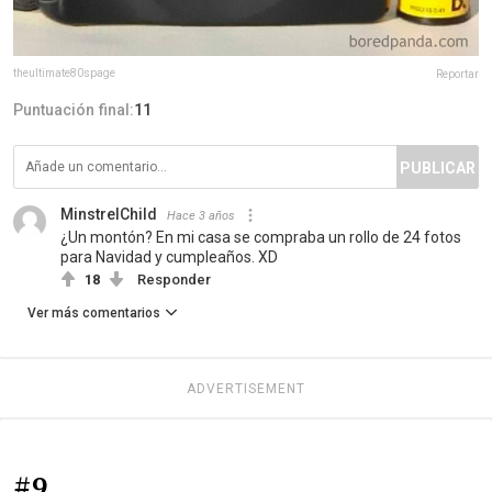
theultimate80spage
Reportar
Puntuación final:
11
PUBLICAR
MinstrelChild
Hace 3 años
¿Un montón? En mi casa se compraba un rollo de 24 fotos
para Navidad y cumpleaños. XD
18
Responder
Ver más comentarios
ADVERTISEMENT
#9