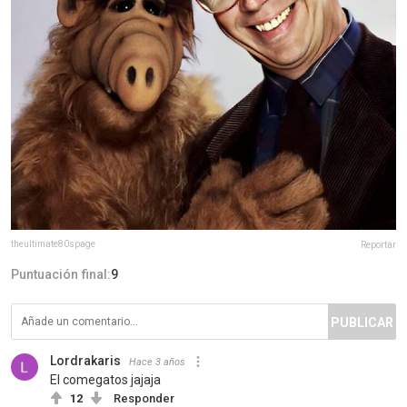
theultimate80spage
Reportar
Puntuación final:
9
PUBLICAR
Lordrakaris
Hace 3 años
El comegatos jajaja
12
Responder