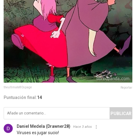
theultimate80spage
Reportar
Puntuación final:
14
PUBLICAR
Daniel Medela (Drawner28)
Hace 3 años
Viruses es jugar sucio!