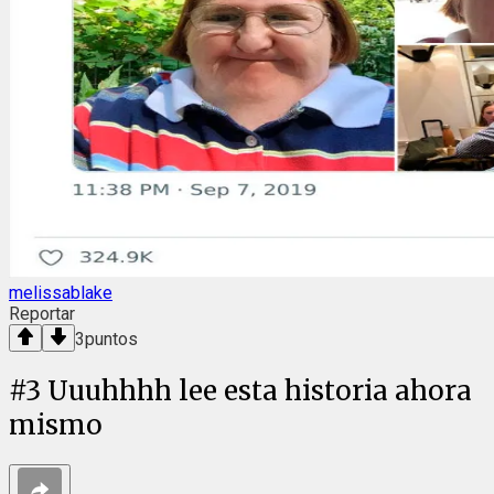
melissablake
Reportar
3
puntos
#
3
Uuuhhhh lee esta historia ahora
mismo