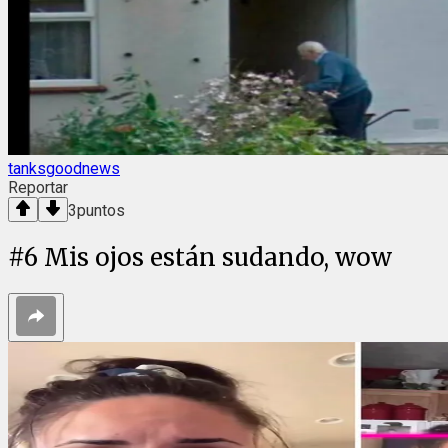
tanksgoodnews
Reportar
3
puntos
#
6
Mis ojos están sudando, wow