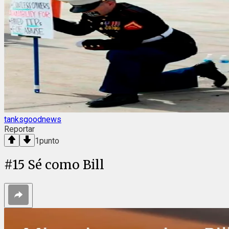
tanksgoodnews
Reportar
1
punto
#
15
Sé como Bill