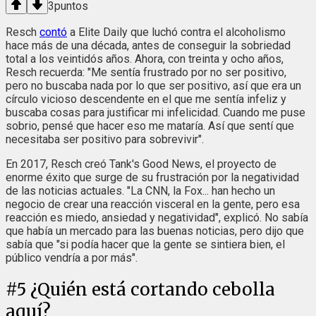
3
puntos
Resch
contó
a Elite Daily que luchó contra el alcoholismo
hace más de una década, antes de conseguir la sobriedad
total a los veintidós años. Ahora, con treinta y ocho años,
Resch recuerda: "Me sentía frustrado por no ser positivo,
pero no buscaba nada por lo que ser positivo, así que era un
círculo vicioso descendente en el que me sentía infeliz y
buscaba cosas para justificar mi infelicidad. Cuando me puse
sobrio, pensé que hacer eso me mataría. Así que sentí que
necesitaba ser positivo para sobrevivir".
En 2017, Resch creó Tank's Good News, el proyecto de
enorme éxito que surge de su frustración por la negatividad
de las noticias actuales. "La CNN, la Fox... han hecho un
negocio de crear una reacción visceral en la gente, pero esa
reacción es miedo, ansiedad y negatividad", explicó. No sabía
que había un mercado para las buenas noticias, pero dijo que
sabía que "si podía hacer que la gente se sintiera bien, el
público vendría a por más".
#
5
¿Quién está cortando cebolla
aquí?