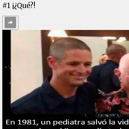
#
1
¡¿Qué?!