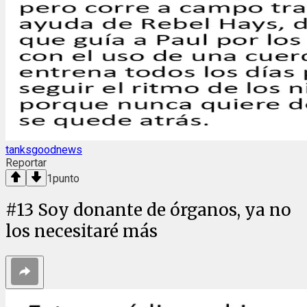
tanksgoodnews
Reportar
1
punto
#
13
Soy donante de órganos, ya no
los necesitaré más