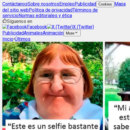
Contáctanos
Sobre nosotros
Empleo
Publicidad
Mapa
Cookies
del sitio web
Política de privacidad
Términos de
servicio
Normas editoriales y ética
Síguenos en
Facebook
X (Twitter)
Publicidad
Animales
Animación
More
Inicio
•
Últimos