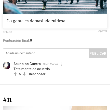
La gente es demasiado ruidosa.
Reportar
BEN-90
Puntuación final:
9
PUBLICAR
Asuncion Guerra
Hace 3 años
Totalmente de acuerdo
5
Responder
#11