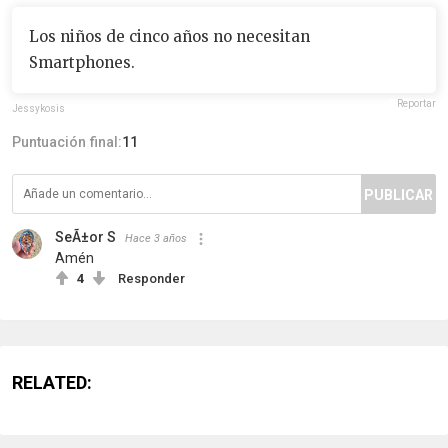
Los niños de cinco años no necesitan
Smartphones.
Reportar
Jessykosis
Puntuación final:
11
PUBLICAR
SeÃ±or S
Hace 3 años
Amén
4
Responder
RELATED: