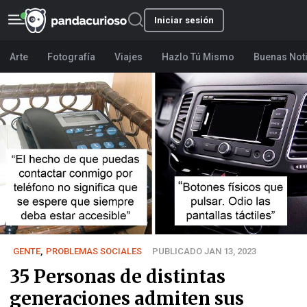
Iniciar sesión
Arte
Fotografía
Viajes
Hazlo Tú Mismo
Buenas Not
GENTE
,
PROBLEMAS SOCIALES
PUBLICADO JAN 13, 2023
35 Personas de distintas
generaciones admiten sus