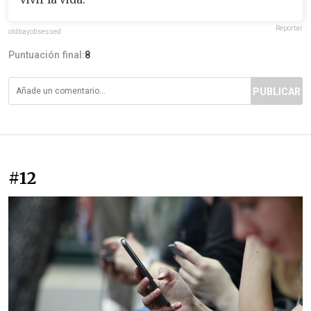
Reportar
oldbayobsessed
Puntuación final:
8
PUBLICAR
#12