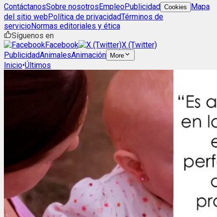
Contáctanos
Sobre nosotros
Empleo
Publicidad
Mapa
Cookies
del sitio web
Política de privacidad
Términos de
servicio
Normas editoriales y ética
Síguenos en
Facebook
X (Twitter)
Publicidad
Animales
Animación
More
Inicio
•
Últimos