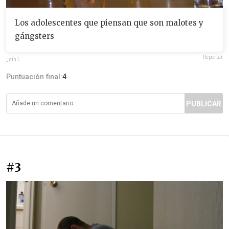
Los adolescentes que piensan que son malotes y
gángsters
Reportar
_sth1
Puntuación final:
4
PUBLICAR
#3