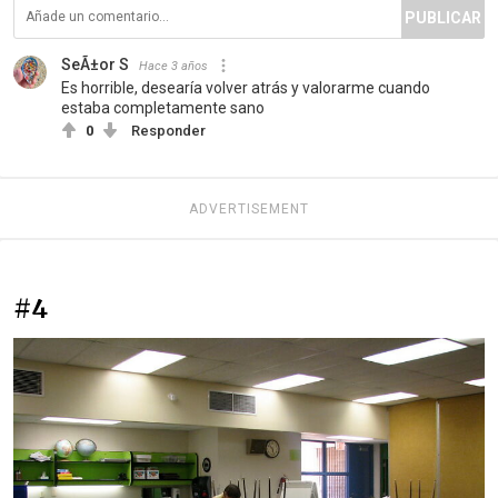
PUBLICAR
SeÃ±or S
Hace 3 años
Es horrible, desearía volver atrás y valorarme cuando
estaba completamente sano
0
Responder
ADVERTISEMENT
#4