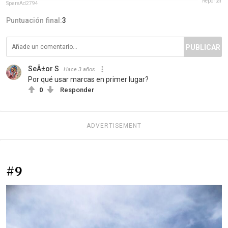
Reportar
SpareAd2794
Puntuación final:
3
PUBLICAR
SeÃ±or S
Hace 3 años
Por qué usar marcas en primer lugar?
0
Responder
ADVERTISEMENT
#9