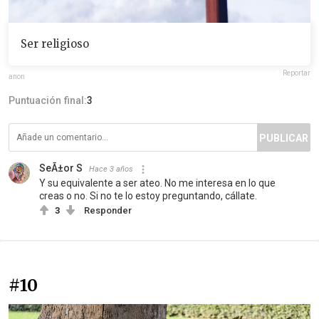
Ser religioso
Reportar
anon
Puntuación final:
3
PUBLICAR
SeÃ±or S
Hace 3 años
Y su equivalente a ser ateo. No me interesa en lo que
creas o no. Si no te lo estoy preguntando, cállate.
3
Responder
#10