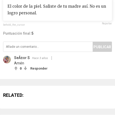
El color de la piel. Saliste de tu madre así. No es un
logro personal.
Reportar
behold_the_cursor
Puntuación final:
5
PUBLICAR
SeÃ±or S
Hace 3 años
Amén
0
Responder
RELATED: