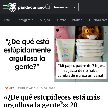
Iniciar sesión
Arte
Fotografía
Viajes
Hazlo Tú Mismo
Buenas Not
GENTE
PUBLICADO AUG 08, 2022
«¿De qué estupideces está más
orgullosa la gente?»: 20