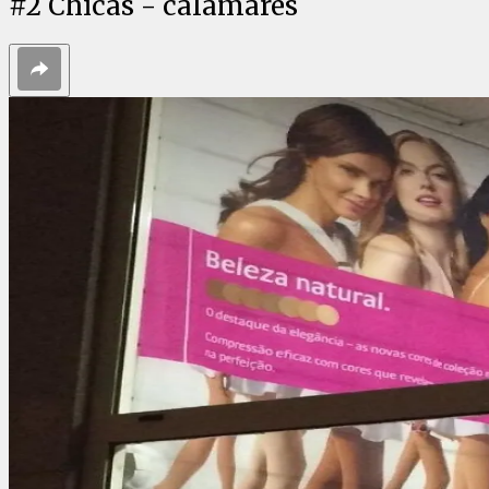
#
2
Chicas - calamares