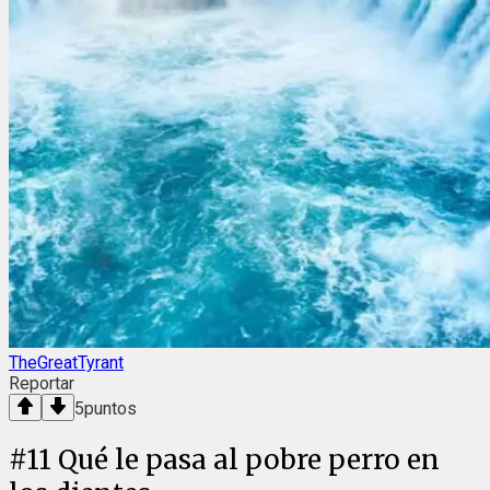
TheGreatTyrant
Reportar
5
puntos
#
11
Qué le pasa al pobre perro en