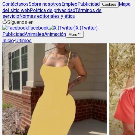
Contáctanos
Sobre nosotros
Empleo
Publicidad
Mapa
Cookies
del sitio web
Política de privacidad
Términos de
servicio
Normas editoriales y ética
Síguenos en
Facebook
X (Twitter)
Publicidad
Animales
Animación
More
Inicio
•
Últimos