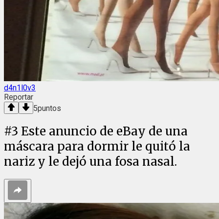
d4n1l0v3
Reportar
5
puntos
#
3
Este anuncio de eBay de una
máscara para dormir le quitó la
nariz y le dejó una fosa nasal.