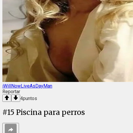
iWillNowLiveAsDayMan
Reportar
4
puntos
#
15
Piscina para perros