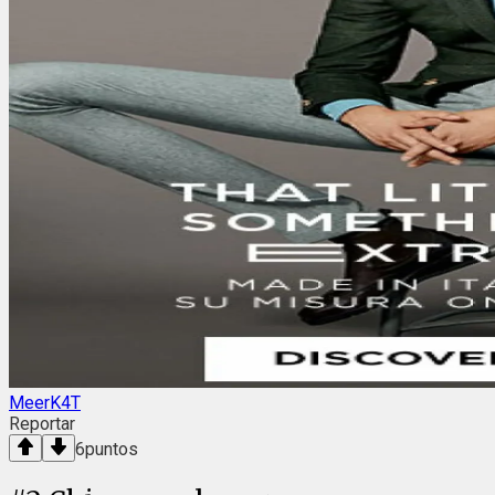
MeerK4T
Reportar
6
puntos