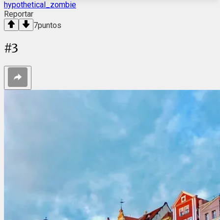
hypothetical_zombie
Reportar
7
puntos
#
3