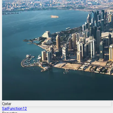
Qatar
SalFunction12