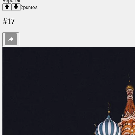
Reportar
2
puntos
#
17