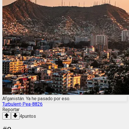
Afganistán. Ya he pasado por eso.
Turbulent-Pea-8826
Reportar
4
puntos