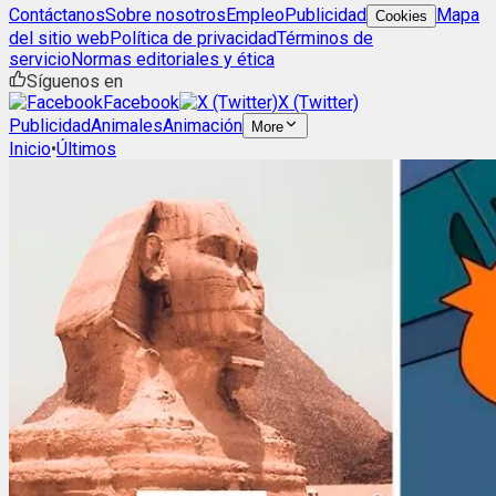
Contáctanos
Sobre nosotros
Empleo
Publicidad
Mapa
Cookies
del sitio web
Política de privacidad
Términos de
servicio
Normas editoriales y ética
Síguenos en
Facebook
X (Twitter)
Publicidad
Animales
Animación
More
Inicio
•
Últimos