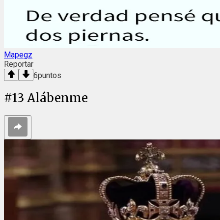
Mapegz
Reportar
6
puntos
#
13
Alábenme