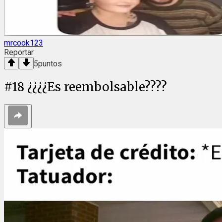
mrcook123
Reportar
5
puntos
#
18
¿¿¿¿Es reembolsable????