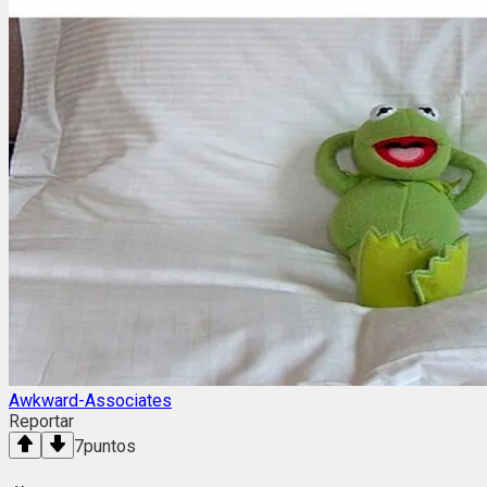
Awkward-Associates
Reportar
7
puntos