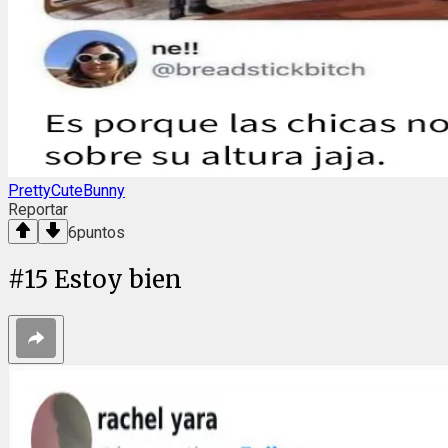
PrettyCuteBunny
Reportar
6
puntos
#
15
Estoy bien