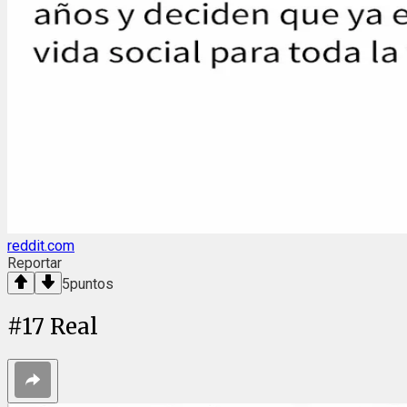
reddit.com
Reportar
5
puntos
#
17
Real