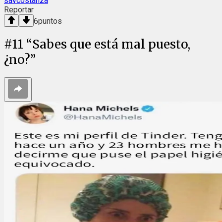
savcostanza
Reportar
6
puntos
#
11
“Sabes que está mal puesto,
¿no?”