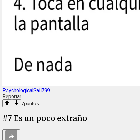
PsychologicalSail799
Reportar
7
puntos
#
7
Es un poco extraño