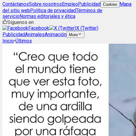
Contáctanos
Sobre nosotros
Empleo
Publicidad
Mapa
Cookies
del sitio web
Política de privacidad
Términos de
servicio
Normas editoriales y ética
Síguenos en
Facebook
X (Twitter)
Publicidad
Animales
Animación
More
Inicio
•
Últimos