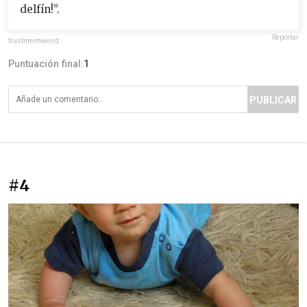
delfín!”.
Reportar
trustmeimweird
Puntuación final:
1
PUBLICAR
#4