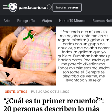
Iniciar sesión
Arte
Fotografía
Viajes
Hazlo Tú Mismo
Buenas Not
GENTE
,
OTROS
PUBLICADO OCT 21, 2022
“¿Cuál es tu primer recuerdo?”:
20 personas describen lo más