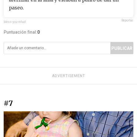
paseo.
Reportar
bless-you-mlud
Puntuación final:
0
PUBLICAR
ADVERTISEMENT
#7