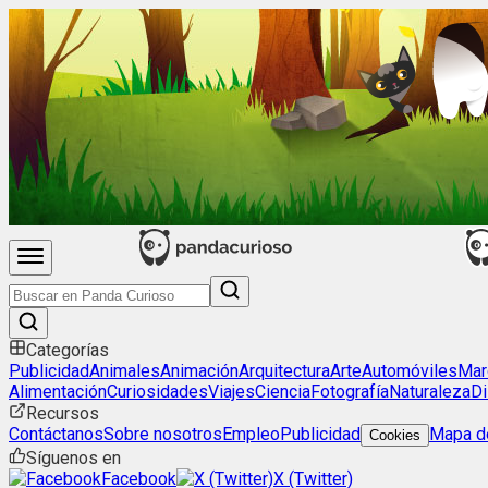
Categorías
Publicidad
Animales
Animación
Arquitectura
Arte
Automóviles
Mar
Alimentación
Curiosidades
Viajes
Ciencia
Fotografía
Naturaleza
Di
Recursos
Contáctanos
Sobre nosotros
Empleo
Publicidad
Mapa de
Cookies
Síguenos en
Facebook
X (Twitter)