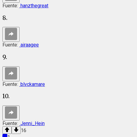
Fuente:
hanzthegreat
8.
Fuente:
airaagee
9.
Fuente:
blvckamare
10.
Fuente:
Jenni_Hein
16