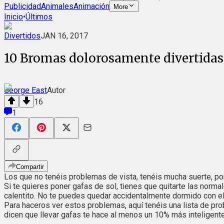
Publicidad
Animales
Animación
More
Inicio
•
Últimos
Divertidos
JAN 16, 2017
10 Bromas dolorosamente divertidas 
George East
Autor
16
1
Compartir
Los que no tenéis problemas de vista, tenéis mucha suerte, por
Si te quieres poner gafas de sol, tienes que quitarte las norma
calentito. No te puedes quedar accidentalmente dormido con ella
Para haceros ver estos problemas, aquí tenéis una lista de pro
dicen que llevar gafas te hace al menos un 10% más inteligente, 