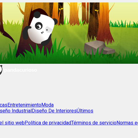
cas
Entretenimiento
Moda
seño Industrial
Diseño De Interiores
Últimos
l sitio web
Política de privacidad
Términos de servicio
Normas ed