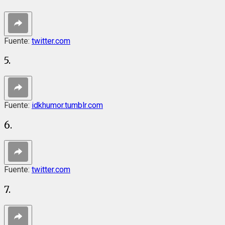
Fuente:
twitter.com
5.
Fuente:
idkhumor.tumblr.com
6.
Fuente:
twitter.com
7.