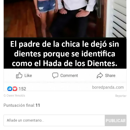
G Owen Yenolds
Reportar
Puntuación final:
11
PUBLICAR