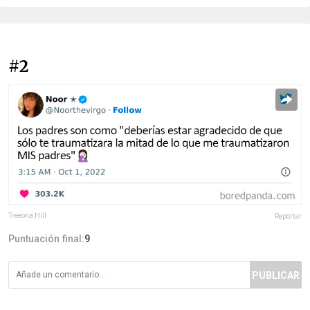
#2
Treeona Hill
Reportar
Puntuación final:
9
PUBLICAR