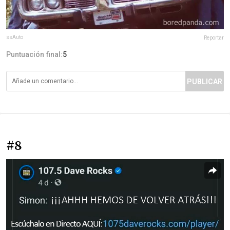
ssAuto
Reportar
Puntuación final:
5
PUBLICAR
#8