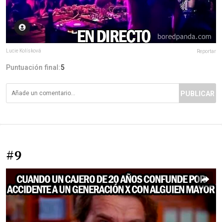
Lucie Kolísková
Reportar
Puntuación final:
5
PUBLICAR
#9