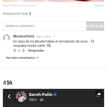
What's Cookin' Italian Cuisine
Reportar
Puntuación final:
3
PUBLICAR
MinstrelChild
Hace 3 años
En casa de mi abuela había un armatoste de esos... Te
ocupaba medio salón. XD
1
Responder
Ver más comentarios
#16