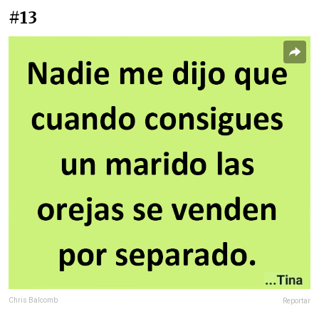
#13
Chris Balcomb
Reportar