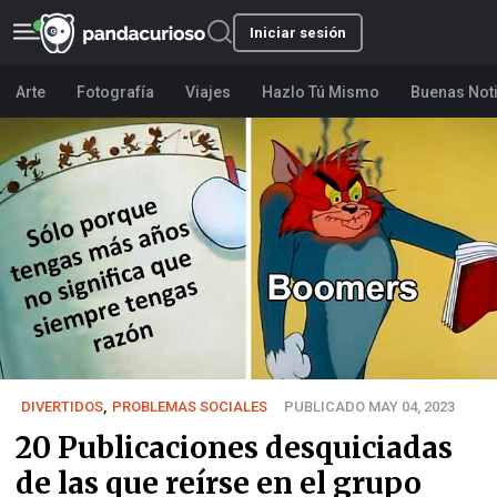
Iniciar sesión
Arte
Fotografía
Viajes
Hazlo Tú Mismo
Buenas Not
DIVERTIDOS
,
PROBLEMAS SOCIALES
PUBLICADO MAY 04, 2023
20 Publicaciones desquiciadas
de las que reírse en el grupo