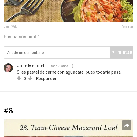
Jenn Wild
Reportar
Puntuación final:
1
PUBLICAR
Jose Mendieta
Hace 3 años
Si es pastel de carne con aguacate, pues todavía pasa.
0
Responder
#8