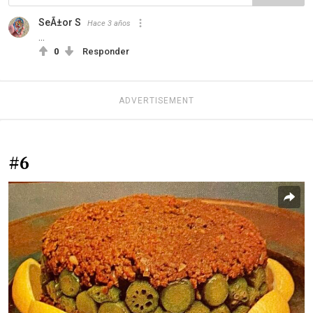
SeÃ±or S
Hace 3 años
...
0
Responder
ADVERTISEMENT
#6