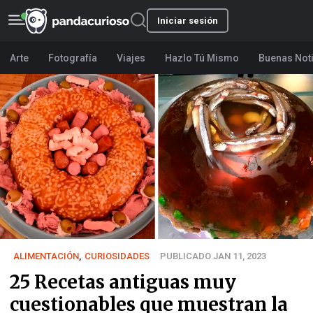
Iniciar sesión
Arte
Fotografía
Viajes
Hazlo Tú Mismo
Buenas Not
ALIMENTACIÓN
,
CURIOSIDADES
PUBLICADO JAN 11, 2023
25 Recetas antiguas muy
cuestionables que muestran la