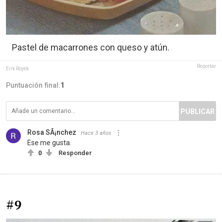
Pastel de macarrones con queso y atún.
Reportar
Erik Royek
Puntuación final:
1
PUBLICAR
Rosa SÃ¡nchez
Hace 3 años
Ese me gusta.
0
Responder
#9