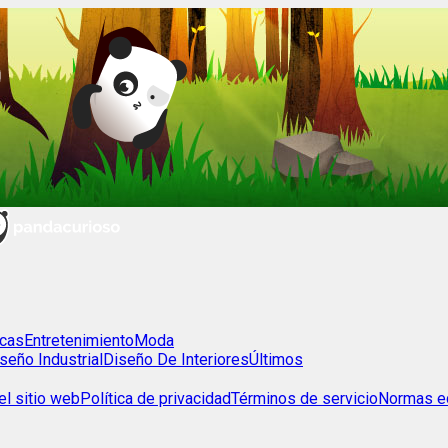
cas
Entretenimiento
Moda
seño Industrial
Diseño De Interiores
Últimos
l sitio web
Política de privacidad
Términos de servicio
Normas ed