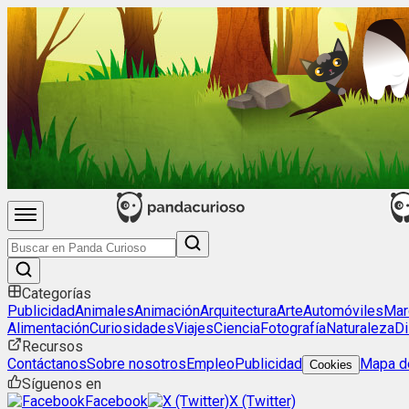
Categorías
Publicidad
Animales
Animación
Arquitectura
Arte
Automóviles
Mar
Alimentación
Curiosidades
Viajes
Ciencia
Fotografía
Naturaleza
Di
Recursos
Contáctanos
Sobre nosotros
Empleo
Publicidad
Mapa de
Cookies
Síguenos en
Facebook
X (Twitter)