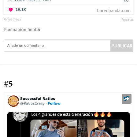
RatiosCrazy
Reportar
Puntuación final:
5
PUBLICAR
#5