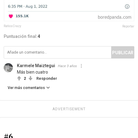
RatiosCrazy
Reportar
Puntuación final:
4
PUBLICAR
Karmele Maiztegui
Hace 3 años
Más bien cuatro
2
Responder
Ver más comentarios
ADVERTISEMENT
#6