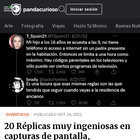
Iniciar sesión
Arte
Fotografía
Viajes
Hazlo Tú Mismo
Buenas Not
DIVERTIDOS
PUBLICADO OCT 24, 2022
20 Réplicas muy ingeniosas en
capturas de pantalla,