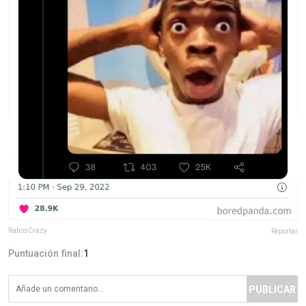
RatiosCrazy
Reportar
Puntuación final:
1
PUBLICAR