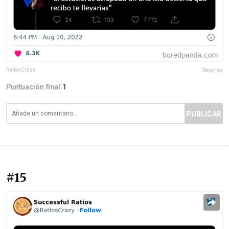
RatiosCrazy
Reportar
Puntuación final:
1
PUBLICAR
#15