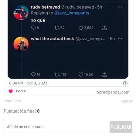
RatiosCrazy
Reportar
Puntuación final:
8
PUBLICAR