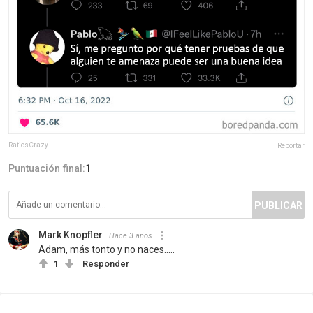
RatiosCrazy
Reportar
Puntuación final:
1
PUBLICAR
Mark Knopfler
Hace 3 años
Adam, más tonto y no naces.....
1
Responder