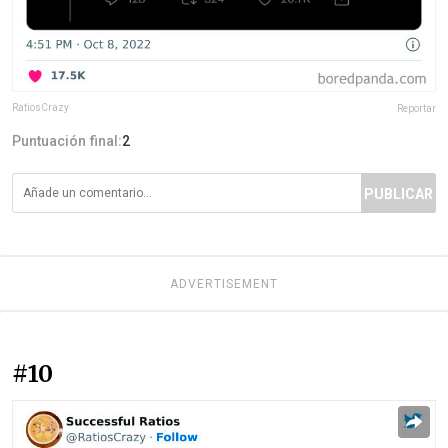
RatiosCrazy
Reportar
Puntuación final:
2
PUBLICAR
ADVERTISEMENT
#10