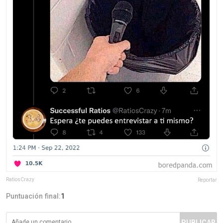
RatiosCrazy
Reportar
Puntuación final:
1
PUBLICAR