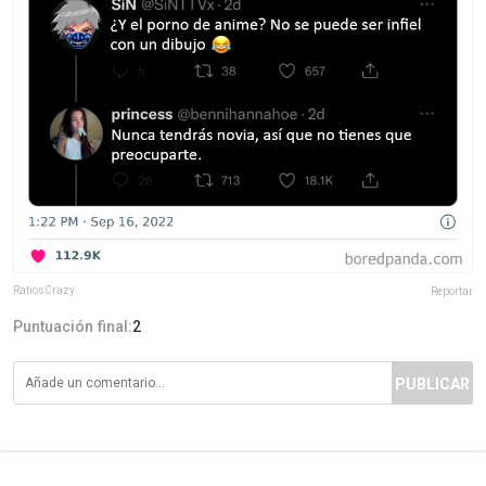
RatiosCrazy
Reportar
Puntuación final:
2
PUBLICAR