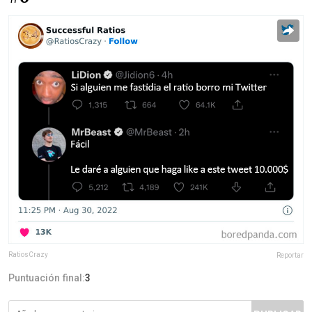
RatiosCrazy
Reportar
Puntuación final:
3