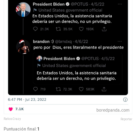
RatiosCrazy
Reportar
Puntuación final:
1