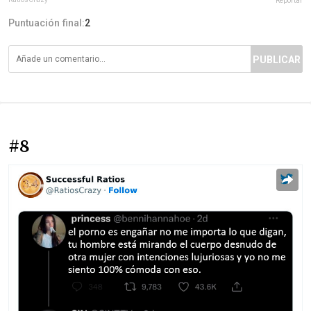
Reportar
Puntuación final:
2
PUBLICAR
#8