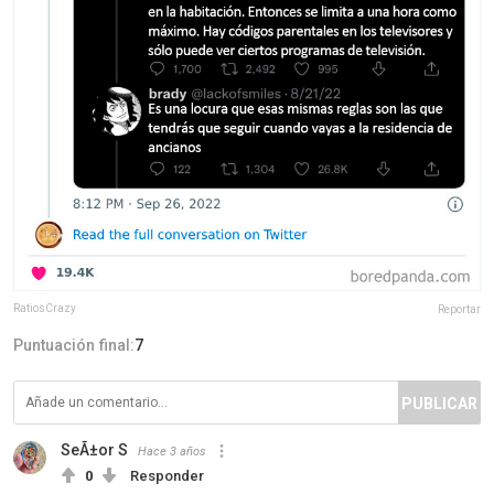
RatiosCrazy
Reportar
Puntuación final:
7
PUBLICAR
SeÃ±or S
Hace 3 años
0
Responder