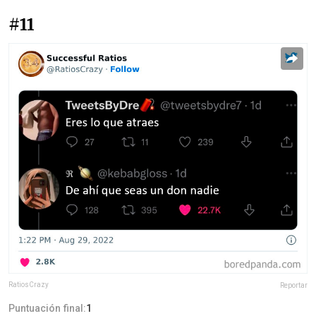
#11
RatiosCrazy
Reportar
Puntuación final:
1