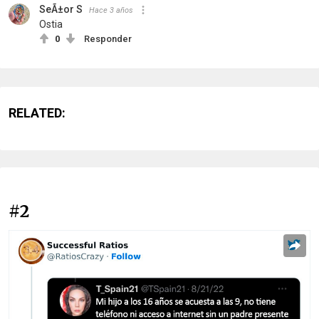
SeÃ±or S
Hace 3 años
Ostia
0
Responder
RELATED:
#2