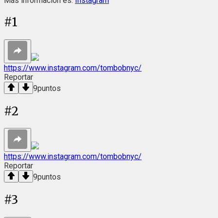
Más información es:
Instagram
#
1
https://www.instagram.com/tombobnyc/
Reportar
9
puntos
#
2
https://www.instagram.com/tombobnyc/
Reportar
9
puntos
#
3