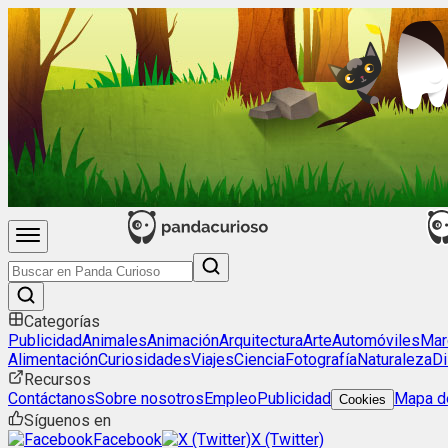
Categorías
Publicidad
Animales
Animación
Arquitectura
Arte
Automóviles
Mar
Alimentación
Curiosidades
Viajes
Ciencia
Fotografía
Naturaleza
Di
Recursos
Contáctanos
Sobre nosotros
Empleo
Publicidad
Mapa de
Cookies
Síguenos en
Facebook
X (Twitter)