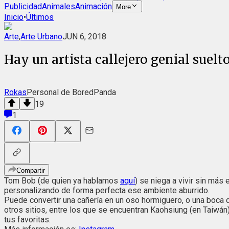
Publicidad
Animales
Animación
More
Inicio
•
Últimos
Arte
,
Arte Urbano
JUN 6, 2018
Hay un artista callejero genial suel
Rokas
Personal de BoredPanda
19
1
Compartir
Tom Bob (de quien ya hablamos
aquí
) se niega a vivir sin más
personalizando de forma perfecta ese ambiente aburrido.
Puede convertir una cañería en un oso hormiguero, o una boca 
otros sitios, entre los que se encuentran Kaohsiung (en Taiwá
tus favoritas.