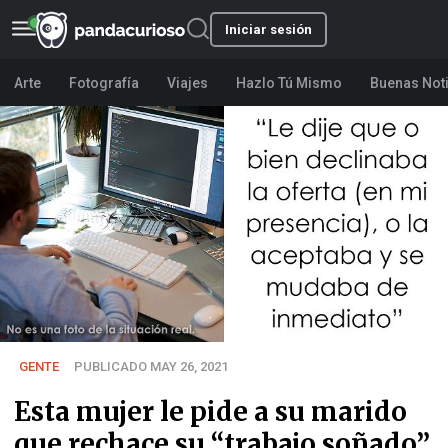
Iniciar sesión
Arte
Fotografía
Viajes
Hazlo Tú Mismo
Buenas Not
GENTE
PUBLICADO MAY 26, 2021
Esta mujer le pide a su marido
que rechace su “trabajo soñado”