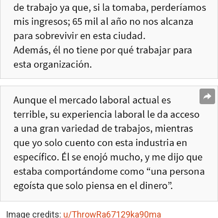
Image credits:
u/ThrowRa67129ka90ma