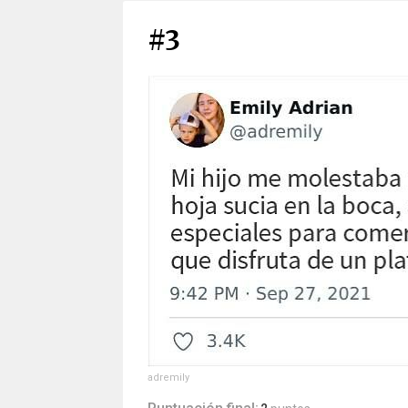
#3
adremily