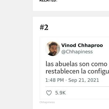
RELATED:
#2
Chhapiness