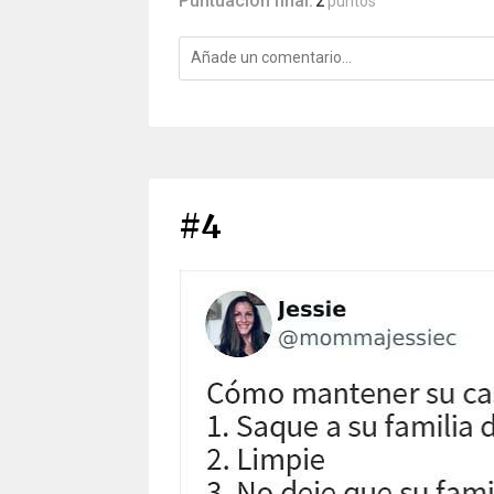
Puntuación final:
2
puntos
#4