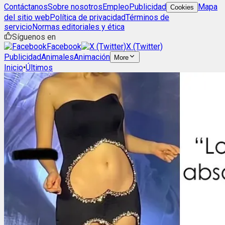
Contáctanos
Sobre nosotros
Empleo
Publicidad
Mapa
Cookies
del sitio web
Política de privacidad
Términos de
servicio
Normas editoriales y ética
Síguenos en
Facebook
X (Twitter)
Publicidad
Animales
Animación
More
Inicio
•
Últimos