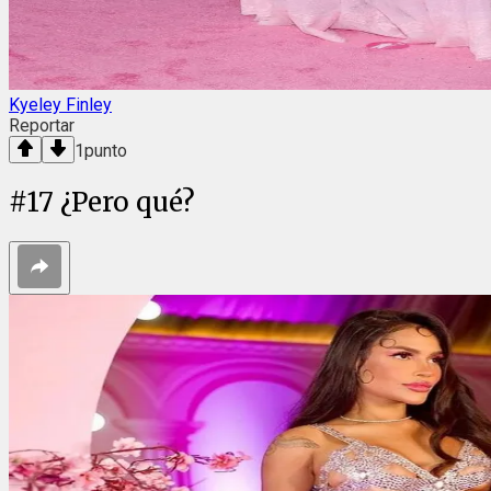
Kyeley Finley
Reportar
1
punto
#
17
¿Pero qué?