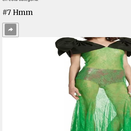
#
7
Hmm