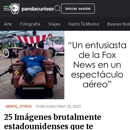
Iniciar sesión
Arte
Fotografía
Viajes
Hazlo Tú Mismo
Buenas Not
GENTE
,
OTROS
PUBLICADO MAY 22, 2023
25 Imágenes brutalmente
estadounidenses que te