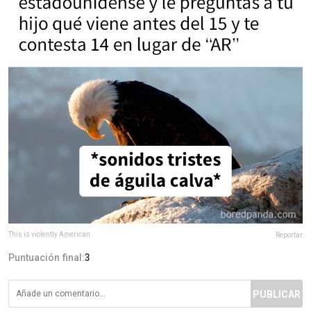
This is violently American
Reportar
Puntuación final:
3
PUBLICAR