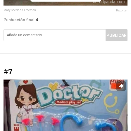
Mary Sheridan-Freeman
Reportar
Puntuación final:
4
PUBLICAR
#7