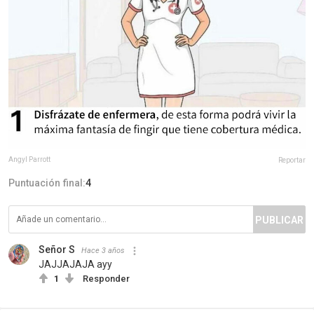
Angyl Parrott
Reportar
Puntuación final:
4
PUBLICAR
Señor S
Hace 3 años
JAJJAJAJA ayy
1
Responder