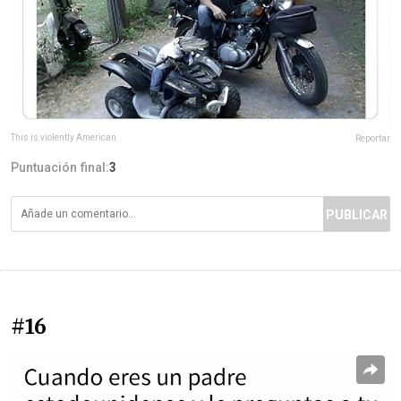
This is violently American
Reportar
Puntuación final:
3
PUBLICAR
#16