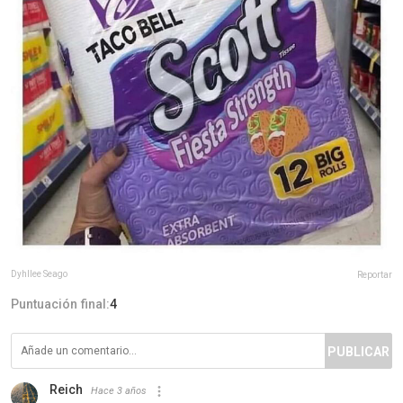
Dyhllee Seago
Reportar
Puntuación final:
4
PUBLICAR
Reich
Hace 3 años