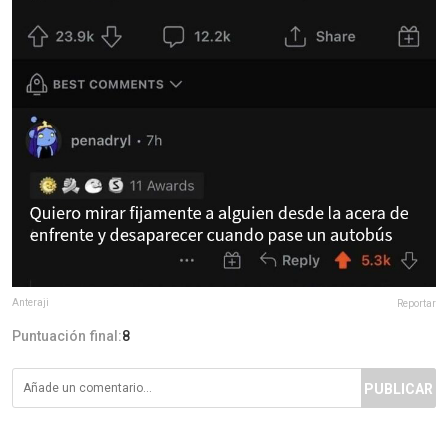
Anteraji
Reportar
Puntuación final:
8
PUBLICAR