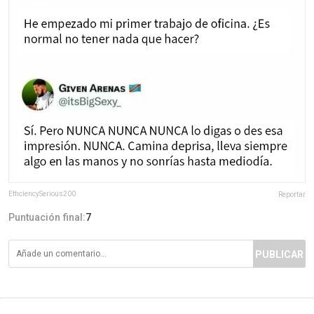
EfficiencySerious200
Reportar
Puntuación final:
7
PUBLICAR