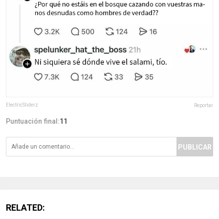
ElectricSliderz
Reportar
Puntuación final:
11
PUBLICAR
RELATED: