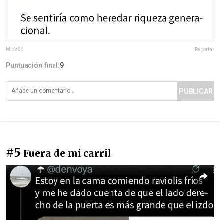
MicV66
Reportar
Puntuación final:
9
PUBLICAR
#5
Fuera de mi carril