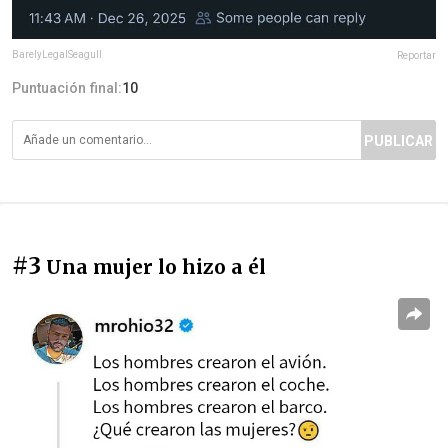
BarelyLegalSeagull
Reportar
Puntuación final:
10
PUBLICAR
#3
Una mujer lo hizo a él