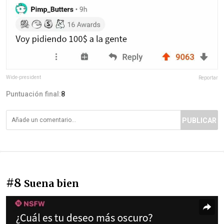
Wide-president
Reportar
Puntuación final:
8
PUBLICAR
#8
Suena bien