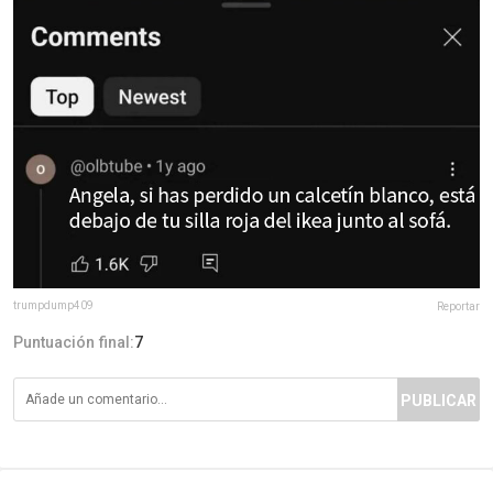
trumpdump409
Reportar
Puntuación final:
7
PUBLICAR