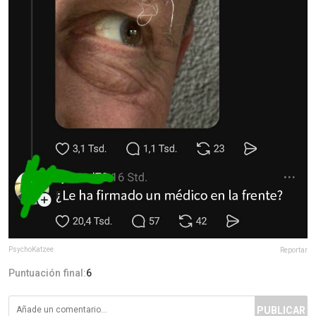
PsychoKatzee
Reportar
Puntuación final:
6
PUBLICAR