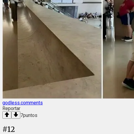
godless.comments
Reportar
7
puntos
#
12