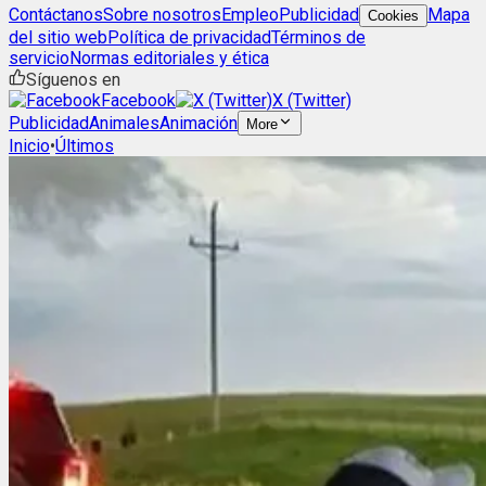
Contáctanos
Sobre nosotros
Empleo
Publicidad
Mapa
Cookies
del sitio web
Política de privacidad
Términos de
servicio
Normas editoriales y ética
Síguenos en
Facebook
X (Twitter)
Publicidad
Animales
Animación
More
Inicio
•
Últimos