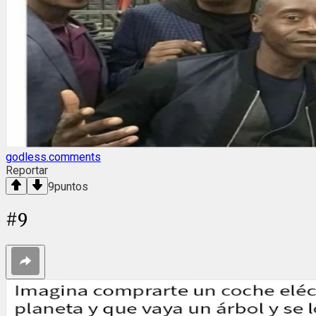
godless.comments
Reportar
9
puntos
#
9