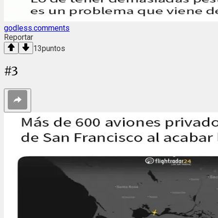
godless.comments
Reportar
13
puntos
#
3