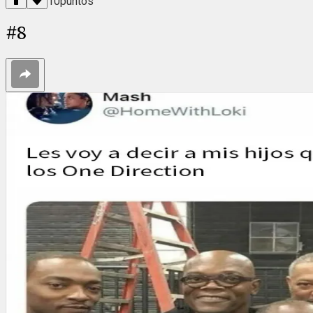
10
puntos
#
8