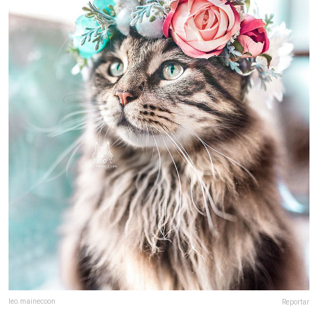
leo.mainecoon
Reportar