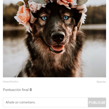
freyasfloralco
Reportar
Puntuación final:
0
PUBLICAR