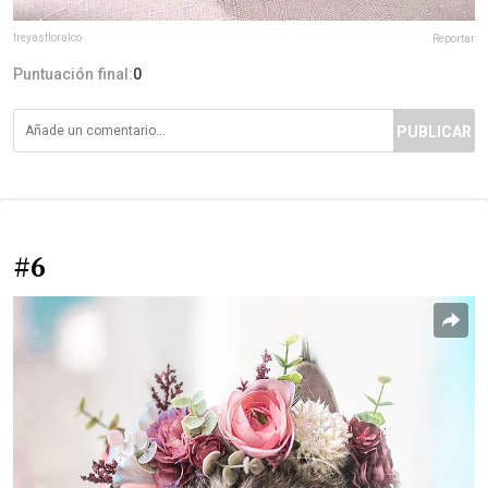
freyasfloralco
Reportar
Puntuación final:
0
PUBLICAR
#6