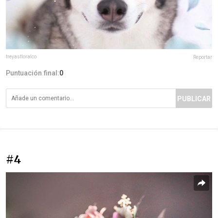
freyasfloralco
Reportar
Puntuación final:
0
PUBLICAR
#4