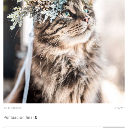
leo.mainecoon
Reportar
Puntuación final:
0