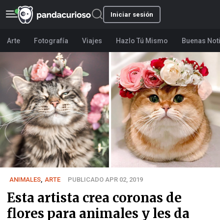
Iniciar sesión
Arte
Fotografía
Viajes
Hazlo Tú Mismo
Buenas Not
ANIMALES
,
ARTE
PUBLICADO APR 02, 2019
Esta artista crea coronas de
flores para animales y les da