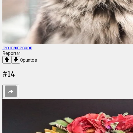
leo.mainecoon
Reportar
0
puntos
#
14