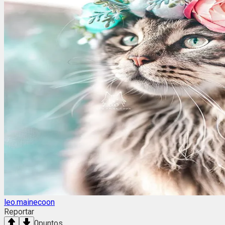
leo.mainecoon
Reportar
0
puntos