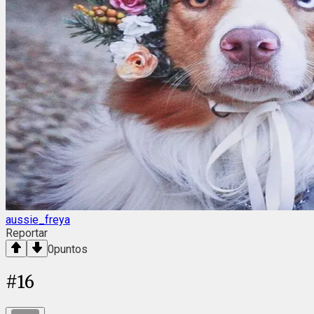
aussie_freya
Reportar
0
puntos
#
16