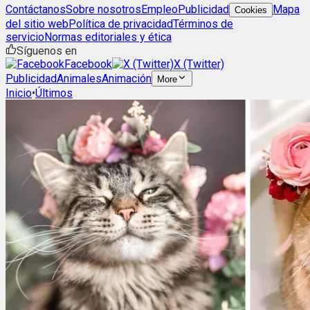
Contáctanos
Sobre nosotros
Empleo
Publicidad
Mapa
Cookies
del sitio web
Política de privacidad
Términos de
servicio
Normas editoriales y ética
Síguenos en
Facebook
X (Twitter)
Publicidad
Animales
Animación
More
Inicio
•
Últimos