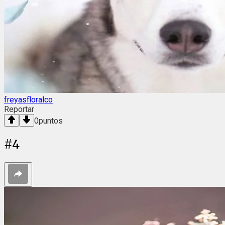
freyasfloralco
Reportar
0
puntos
#
4